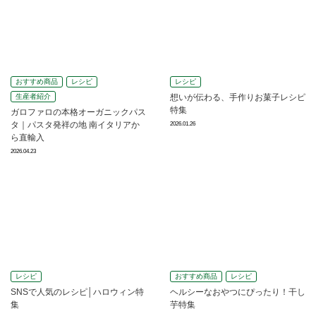
おすすめ商品
レシピ
レシピ
生産者紹介
想いが伝わる、手作りお菓子レシピ
特集
ガロファロの本格オーガニックパス
タ｜パスタ発祥の地 南イタリアか
2026.01.26
ら直輸入
2026.04.23
レシピ
おすすめ商品
レシピ
SNSで人気のレシピ│ハロウィン特
ヘルシーなおやつにぴったり！干し
集
芋特集