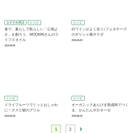
おすすめ商品
レシピ
レシピ
食で、暮らしで私らしい「心地よ
白ワインがよく合う♪フェタチーズ
さ」を創ろう。WOONINさんのラ
のギリシャ風サラダ
イフスタイル
2019.08.29
2019.08.29
レシピ
レシピ
ドライフルーツでぐっとおしゃれ
オーガニックあらびき熟成肉でつく
に！ナスと鯖のグリル
る、かんたんボロネーゼ
2019.08.29
2019.08.29
1
2