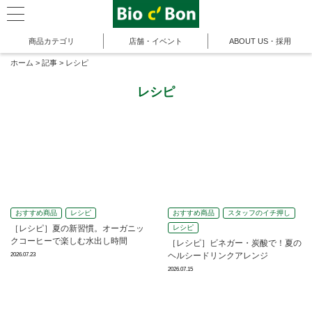
商品カテゴリ
店舗・イベント
ABOUT US・採用
ホーム
>
記事
>
レシピ
レシピ
おすすめ商品
レシピ
おすすめ商品
スタッフのイチ押し
［レシピ］夏の新習慣。オーガニッ
レシピ
クコーヒーで楽しむ水出し時間
［レシピ］ビネガー・炭酸で！夏の
ヘルシードリンクアレンジ
2026.07.23
2026.07.15