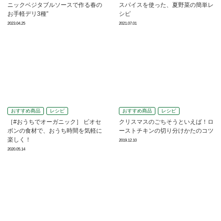
ニックベジタブルソースで作る春の
スパイスを使った、夏野菜の簡単レ
お手軽デリ3種”
シピ
2023.04.25
2021.07.01
おすすめ商品
レシピ
おすすめ商品
レシピ
［#おうちでオーガニック］ ビオセ
クリスマスのごちそうといえば！ロ
ボンの食材で、おうち時間を気軽に
ーストチキンの切り分けかたのコツ
楽しく！
2019.12.10
2020.05.14