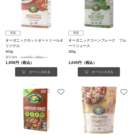
常温
常温
オーガニックホットオートミールオ
オーガニックコーンフレーク フル
リジナル
ーツジュース
400g
300g
通常価格
1,134円 （税込）
1,059円（税込）
1,005円（税込）
カートに入れる
カートに入れる