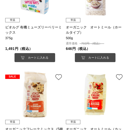
常温
常温
ビオルグ 有機ミューズリーベリーミ
オーガニック オートミール（ホー
ックス
ルタイプ）
375g
500g
通常価格
702円 （税込）
1,491円（税込）
646円（税込）
カートに入れる
カートに入れる
SALE
常温
常温
オーガニックフレークミックス（5種
オーガニック オートミール（カッ