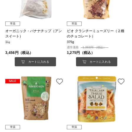
常温
常温
オーガニック・バナナチップ（アン
ビオ クランチーミューズリー（２種
スイート）
のチョコレート）
1㎏
375g
通常価格
1,383円 （税込）
3,456円（税込）
1,275円（税込）
カートに入れる
カートに入れる
SALE
常温
常温