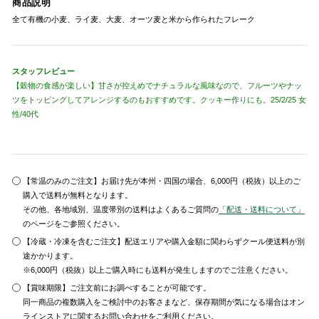
商品説明
全て有機の小麦、ライ麦、大麦、オーツ麦と米から作られたフレーク
スタッフレビュー
【穀物の食感が楽しい】甘さが控えめでナチュラルな風味なので、フルーツやナッ
ツをトッピングしてアレンジするのもおすすめです。クッキー作りにも。25/2/25 女
性/40代
【常温のみのご注文】お届け先が本州・四国の場合、6,000円（税抜）以上のご
購入で送料が無料となります。
その他、各地域別、温度帯別の送料はよくあるご質問の
「配送・送料について」
のページをご参照ください。
【冷蔵・冷凍を含むご注文】配送エリアや購入金額に関わらずクール便送料が別
途かかります。
※6,000円（税抜）以上ご購入時にも送料が発生しますのでご注意ください。
【賞味期限】ご注文前にお調べすることが可能です。
同一商品の複数購入をご検討中のお客さまなど、保存期間が気になる場合はオン
ラインストアに関するお問い合わせをご利用ください。