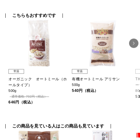
こちらもおすすめです
常温
常温
カ
オーガニック オートミール（ホ
有機オートミール アリサン
T
ールタイプ）
500g
ー
540円（税込）
500g
80
5
通常価格: 702円（税込）
646円（税込）
この商品を見ている人はこの商品も見ています