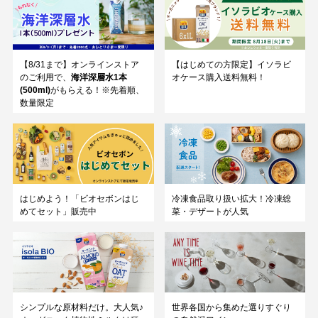
【8/31まで】オンラインストア
【はじめての方限定】イソラビ
のご利用で、
海洋深層水1本
オケース購入送料無料！
(500ml)
がもらえる！※先着順、
数量限定
はじめよう！「ビオセボンはじ
冷凍食品取り扱い拡大！冷凍総
めてセット」販売中
菜・デザートが人気
シンプルな原材料だけ。大人気♪
世界各国から集めた選りすぐり