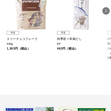
常温
常温
カ
スリーチョコフレーク
四季彩々和風だし
O
糖)
400g
8P
1,383円（税込）
463円（税込）
25
1