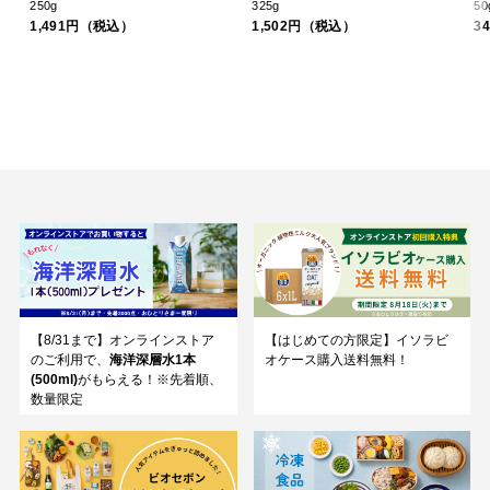
250g
325g
50
1,491円（税込）
1,502円（税込）
3
【8/31まで】オンラインストア
【はじめての方限定】イソラビ
のご利用で、
海洋深層水1本
オケース購入送料無料！
(500ml)
がもらえる！※先着順、
数量限定