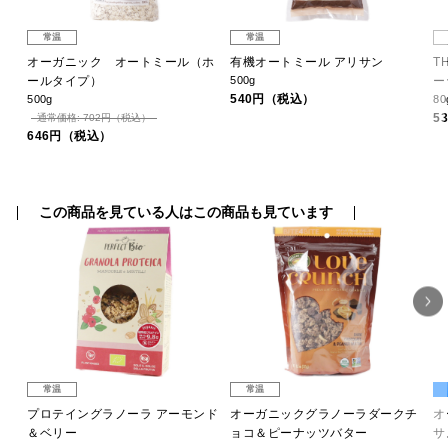
常温
常温
カ
オーガニック オートミール（ホ
有機オートミール アリサン
T
ールタイプ）
500g
ー
540円（税込）
500g
80
5
通常価格: 702円（税込）
646円（税込）
この商品を見ている人はこの商品も見ています
常温
常温
プロテイングラノーラ アーモンド
オーガニックグラノーラダークチ
オ
＆ベリー
ョコ＆ピーナッツバター
サ