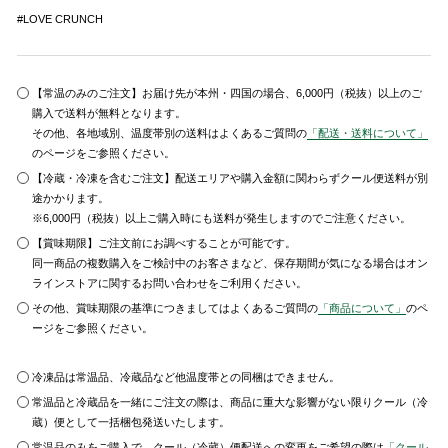
#LOVE CRUNCH
【常温のみのご注文】お届け先が本州・四国の場合、6,000円（税抜）以上のご
購入で送料が無料となります。
その他、各地域別、温度帯別の送料はよくあるご質問の
「配送・送料について」
のページをご参照ください。
【冷蔵・冷凍を含むご注文】配送エリアや購入金額に関わらずクール便送料が別
途かかります。
※6,000円（税抜）以上ご購入時にも送料が発生しますのでご注意ください。
【賞味期限】ご注文前にお調べすることが可能です。
同一商品の複数購入をご検討中のお客さまなど、保存期間が気になる場合はオン
ラインストアに関するお問い合わせをご利用ください。
その他、賞味期限の基準につきましてはよくあるご質問の
「商品について」
のペ
ージをご参照ください。
冷凍品は常温品、冷蔵品など他温度帯との同梱はできません。
常温品と冷蔵品を一緒にご注文の際は、商品に重大な影響がない限りクール（冷
蔵）便として一括梱包発送いたします。
常温品のみをご購入で、クール（冷蔵）便配送への変更をご希望の際は
「クール