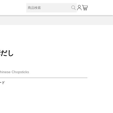
0
華だし
Chinese Chopsticks
ード