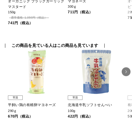
オーガニック ブラックガーリック
マヨネーズ
オ
マスタード
300ｇ
ビ
711円（税込）
150g
29
7
通常価格: 1,059円（税込）
741円（税込）
この商品を見ている人はこの商品も見ています
常温
常温
平飼い鶏の有精卵マヨネーズ
北海道牛乳ソフトせんべい
有
290ｇ
100g
20
670円（税込）
422円（税込）
5