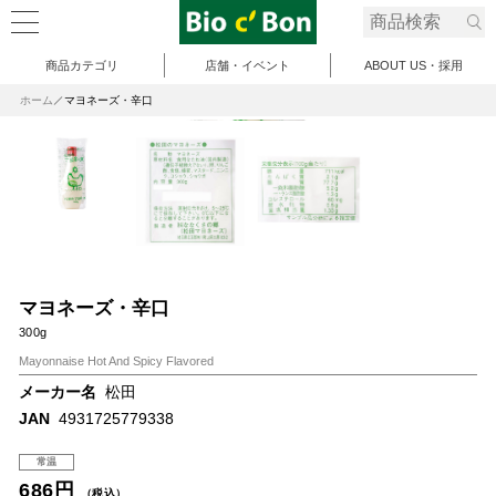
商品カテゴリ
店舗・イベント
ABOUT US・採用
ホーム
マヨネーズ・辛口
マヨネーズ・辛口
300g
Mayonnaise Hot And Spicy Flavored
メーカー名
松田
JAN
4931725779338
常温
686円
（税込）