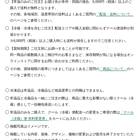
【常温のみのご注文】お届け先が本州・四国の場合、6,000円（税抜）以上のご
購入で送料が無料となります。
その他、各地域別、温度帯別の送料はよくあるご質問の
「配送・送料について」
のページをご参照ください。
【冷蔵・冷凍を含むご注文】配送エリアや購入金額に関わらずクール便送料が別
途かかります。
※6,000円（税抜）以上ご購入時にも送料が発生しますのでご注意ください。
【賞味期限】ご注文前にお調べすることが可能です。
同一商品の複数購入をご検討中のお客さまなど、保存期間が気になる場合はオン
ラインストアに関するお問い合わせをご利用ください。
その他、賞味期限の基準につきましてはよくあるご質問の
「商品について」
のペ
ージをご参照ください。
冷凍品は常温品、冷蔵品など他温度帯との同梱はできません。
常温品と冷蔵品を一緒にご注文の際は、商品に重大な影響がない限りクール（冷
蔵）便として一括梱包発送いたします。
常温品のみをご購入で、クール（冷蔵）便配送への変更をご希望の際は
「クール
（冷蔵）便 有料変更券」
をカートにお入れください。
掲載写真はイメージです。
掲載している内容、規格、デザイン、価格の変更および販売を終了させていただ