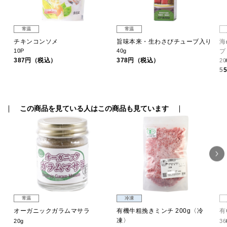
常温
常温
チキンコンソメ
旨味本来・生わさびチューブ入り
海
10P
40g
プ
387円（税込）
378円（税込）
20
5
この商品を見ている人はこの商品も見ています
常温
冷凍
オーガニックガラムマサラ
有機牛粗挽きミンチ 200g〈冷
有
凍〉
20g
36