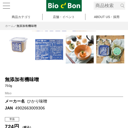
商品カテゴリ
店舗・イベント
ABOUT US・採用
ホーム
無添加有機味噌
無添加有機味噌
750g
Miso
メーカー名
ひかり味噌
JAN
4902663009306
常温
724円
（税込）