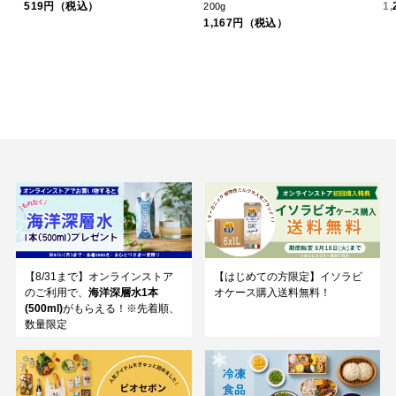
519円（税込）
1
200g
1,167円（税込）
【8/31まで】オンラインストア
【はじめての方限定】イソラビ
のご利用で、
海洋深層水1本
オケース購入送料無料！
(500ml)
がもらえる！※先着順、
数量限定