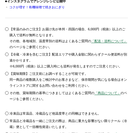
■インスタグラムでアレンジレシピ公開中
・
コクが増す！有機味噌で焼きおにぎり
【常温のみのご注文】お届け先が本州・四国の場合、6,000円（税抜）以上のご
購入で送料が無料となります。
その他、各地域別、温度帯別の送料はよくあるご質問の
「配送・送料について」
のページをご参照ください。
【冷蔵・冷凍を含むご注文】配送エリアや購入金額に関わらずクール便送料が別
途かかります。
※6,000円（税抜）以上ご購入時にも送料が発生しますのでご注意ください。
【賞味期限】ご注文前にお調べすることが可能です。
同一商品の複数購入をご検討中のお客さまなど、保存期間が気になる場合はオン
ラインストアに関するお問い合わせをご利用ください。
その他、賞味期限の基準につきましてはよくあるご質問の
「商品について」
のペ
ージをご参照ください。
冷凍品は常温品、冷蔵品など他温度帯との同梱はできません。
常温品と冷蔵品を一緒にご注文の際は、商品に重大な影響がない限りクール（冷
蔵）便として一括梱包発送いたします。