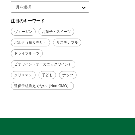
注目のキーワード
ヴィーガン
お菓子・スイーツ
バルク（量り売り）
サステナブル
ドライフルーツ
ビオワイン（オーガニックワイン）
クリスマス
子ども
ナッツ
遺伝子組換えでない（Non-GMO）