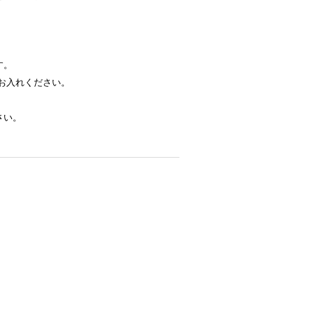
す。
お入れください。
さい。