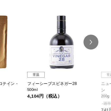
常温
常
ロテイン・
フィーシーブスビネガー28
ニュ
500ml
ン
4,104円（税込）
200g
通常
74