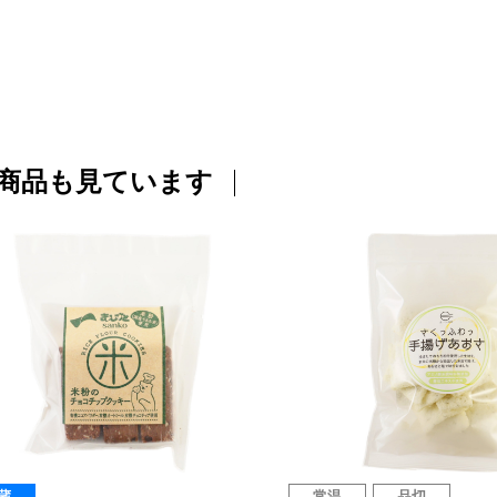
商品も見ています
蔵
常温
品切