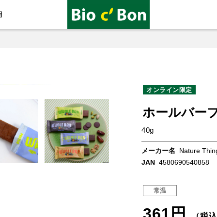
用
オンライン限定
ホールバー
40g
メーカー名
Nature Thin
JAN
4580690540858
常温
361円
（税