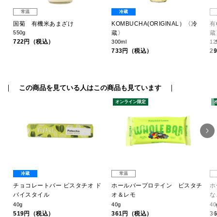
常温
冷蔵
国菊 有機米あまざけ
KOMBUCHA(ORIGINAL）〈冷
有
550g
蔵〉
蔵
722円（税込）
300ml
12
733円（税込）
2
この商品を見ている人はこの商品も見ています
オンライン限定
冷蔵
常温
ナッ
チョコレートバー ピスタチオ ド
ホールバープロテイン ピスタチ
ホ
バイスタイル
オ＆レモ
な
40g
40g
40
519円（税込）
361円（税込）
3