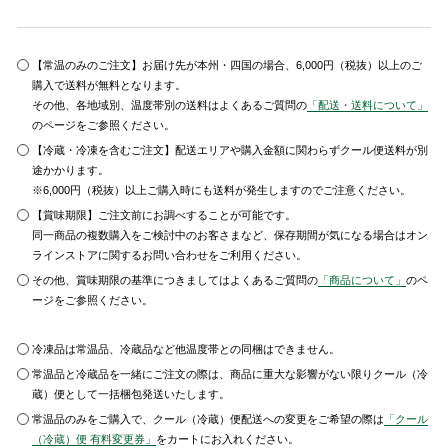
【常温のみのご注文】お届け先が本州・四国の場合、6,000円（税抜）以上のご
購入で送料が無料となります。
その他、各地域別、温度帯別の送料はよくあるご質問の
「配送・送料について」
のページをご参照ください。
【冷蔵・冷凍を含むご注文】配送エリアや購入金額に関わらずクール便送料が別
途かかります。
※6,000円（税抜）以上ご購入時にも送料が発生しますのでご注意ください。
【賞味期限】ご注文前にお調べすることが可能です。
同一商品の複数購入をご検討中のお客さまなど、保存期間が気になる場合はオン
ラインストアに関するお問い合わせをご利用ください。
その他、賞味期限の基準につきましてはよくあるご質問の
「商品について」
のペ
ージをご参照ください。
冷凍品は常温品、冷蔵品など他温度帯との同梱はできません。
常温品と冷蔵品を一緒にご注文の際は、商品に重大な影響がない限りクール（冷
蔵）便として一括梱包発送いたします。
常温品のみをご購入で、クール（冷蔵）便配送への変更をご希望の際は
「クール
（冷蔵）便 有料変更券」
をカートにお入れください。