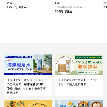
140g
50g
50
1,275円（税込）
9
通常価格: 538円（税込）
506円（税込）
【8/31まで】オンラインストア
【はじめての方限定】イソラビ
のご利用で、
海洋深層水1本
オケース購入送料無料！
(500ml)
がもらえる！※先着順、
数量限定