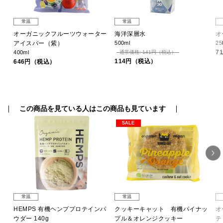
常温
常温
オーガニックフルーツウォーター
海洋深層水
オ
アイスバー（紫）
500ml
25
7
400ml
通常価格: 141円（税込）
114円（税込）
646円（税込）
この商品を見ている人はこの商品も見ています
SALE
常温
常温
ミ
HEMPS 有機ヘンププロテインパ
クッキーキャット 有機パイナッ
オ
ウダー 140g
プル＆オレンジクッキー
テ