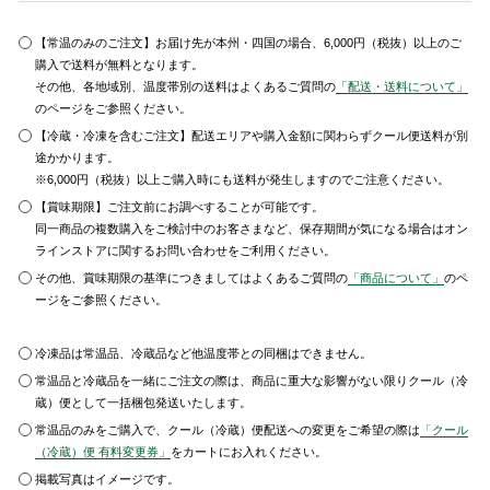
【常温のみのご注文】お届け先が本州・四国の場合、6,000円（税抜）以上のご
購入で送料が無料となります。
その他、各地域別、温度帯別の送料はよくあるご質問の
「配送・送料について」
のページをご参照ください。
【冷蔵・冷凍を含むご注文】配送エリアや購入金額に関わらずクール便送料が別
途かかります。
※6,000円（税抜）以上ご購入時にも送料が発生しますのでご注意ください。
【賞味期限】ご注文前にお調べすることが可能です。
同一商品の複数購入をご検討中のお客さまなど、保存期間が気になる場合はオン
ラインストアに関するお問い合わせをご利用ください。
その他、賞味期限の基準につきましてはよくあるご質問の
「商品について」
のペ
ージをご参照ください。
冷凍品は常温品、冷蔵品など他温度帯との同梱はできません。
常温品と冷蔵品を一緒にご注文の際は、商品に重大な影響がない限りクール（冷
蔵）便として一括梱包発送いたします。
常温品のみをご購入で、クール（冷蔵）便配送への変更をご希望の際は
「クール
（冷蔵）便 有料変更券」
をカートにお入れください。
掲載写真はイメージです。