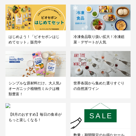
はじめよう！「ビオセボンはじ
冷凍食品取り扱い拡大！冷凍総
めてセット」販売中
菜・デザートが人気
シンプルな原材料だけ。大人気♪
世界各国から集めた選りすぐり
オーガニック植物性ミルクは種
の自然派ワイン
類豊富！
【8月のおすすめ】毎日の食卓が
もっと楽しくなる！
数量・期間限定のお得なセール