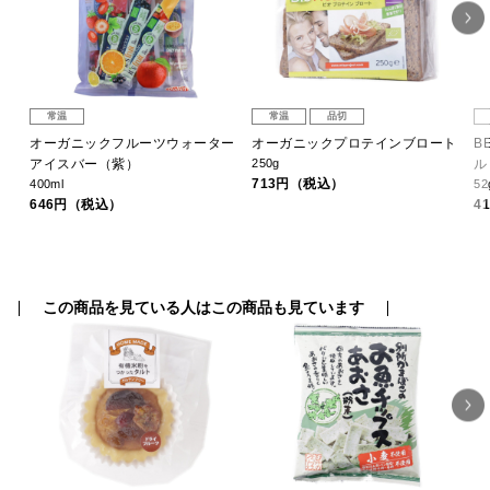
常温
常温
品切
オーガニックフルーツウォーター
オーガニックプロテインブロート
B
アイスバー（紫）
250g
ル
713円（税込）
400ml
52
646円（税込）
4
この商品を見ている人はこの商品も見ています