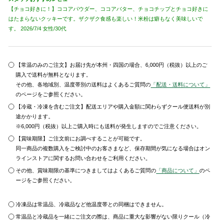
【チョコ好きに！】ココアパウダー、ココアバター、チョコチップとチョコ好きに
はたまらないクッキーです。ザクザク食感も楽しい！米粉は癖もなく美味しいで
す。 2026/7/4 女性/30代
【常温のみのご注文】お届け先が本州・四国の場合、6,000円（税抜）以上のご
購入で送料が無料となります。
その他、各地域別、温度帯別の送料はよくあるご質問の
「配送・送料について」
のページをご参照ください。
【冷蔵・冷凍を含むご注文】配送エリアや購入金額に関わらずクール便送料が別
途かかります。
※6,000円（税抜）以上ご購入時にも送料が発生しますのでご注意ください。
【賞味期限】ご注文前にお調べすることが可能です。
同一商品の複数購入をご検討中のお客さまなど、保存期間が気になる場合はオン
ラインストアに関するお問い合わせをご利用ください。
その他、賞味期限の基準につきましてはよくあるご質問の
「商品について」
のペ
ージをご参照ください。
冷凍品は常温品、冷蔵品など他温度帯との同梱はできません。
常温品と冷蔵品を一緒にご注文の際は、商品に重大な影響がない限りクール（冷