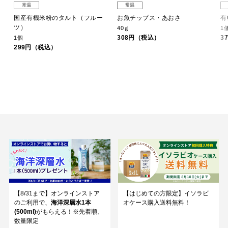
常温
常温
国産有機米粉のタルト（フルー
お魚チップス・あおさ
有
ツ）
40ｇ
1
308円（税込）
3
1個
299円（税込）
【8/31まで】オンラインストア
【はじめての方限定】イソラビ
のご利用で、
海洋深層水1本
オケース購入送料無料！
(500ml)
がもらえる！※先着順、
数量限定