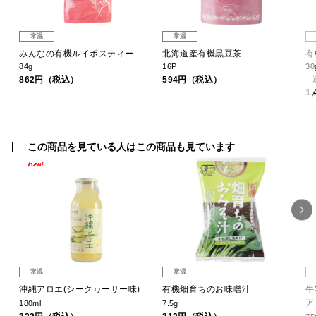
常温
常温
みんなの有機ルイボスティー
北海道産有機黒豆茶
有
84g
16P
30
862円（税込）
594円（税込）
1
この商品を見ている人はこの商品も見ています
常温
常温
沖縄アロエ(シークヮーサー味)
有機畑育ちのお味噌汁
牛
ア
180ml
7.5g