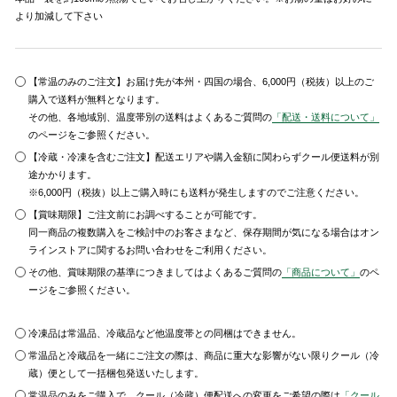
より加減して下さい
【常温のみのご注文】お届け先が本州・四国の場合、6,000円（税抜）以上のご
購入で送料が無料となります。
その他、各地域別、温度帯別の送料はよくあるご質問の
「配送・送料について」
のページをご参照ください。
【冷蔵・冷凍を含むご注文】配送エリアや購入金額に関わらずクール便送料が別
途かかります。
※6,000円（税抜）以上ご購入時にも送料が発生しますのでご注意ください。
【賞味期限】ご注文前にお調べすることが可能です。
同一商品の複数購入をご検討中のお客さまなど、保存期間が気になる場合はオン
ラインストアに関するお問い合わせをご利用ください。
その他、賞味期限の基準につきましてはよくあるご質問の
「商品について」
のペ
ージをご参照ください。
冷凍品は常温品、冷蔵品など他温度帯との同梱はできません。
常温品と冷蔵品を一緒にご注文の際は、商品に重大な影響がない限りクール（冷
蔵）便として一括梱包発送いたします。
常温品のみをご購入で、クール（冷蔵）便配送への変更をご希望の際は
「クール