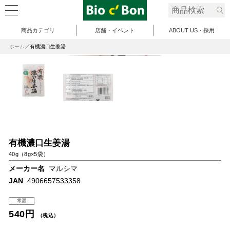
商品カテゴリ
店舗・イベント
ABOUT US・採用
ホーム
有機濃口生姜湯
有機濃口生姜湯
40g（8g×5袋）
メーカー名
マルシマ
JAN
4906657533358
常温
540円
（税込）