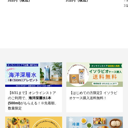
322円（税込）
312円（税込）
75
3
【8/31まで】オンラインストア
【はじめての方限定】イソラビ
のご利用で、
海洋深層水1本
オケース購入送料無料！
(500ml)
がもらえる！※先着順、
数量限定