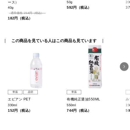
ース）
50g
20
592円（税込）
3
40g
通常価格: 214円（税込）
182円（税込）
この商品を見ている人はこの商品も見ています
常温
品切
常温
エビアン PET
有機純正醤油550ML
み
330ml
550ml
1
152円（税込）
744円（税込）
5