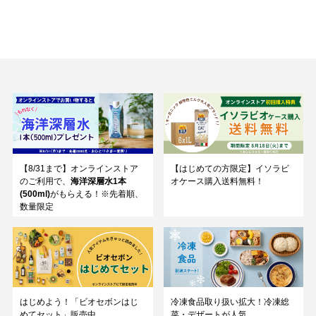
【8/31まで】オンラインストア
【はじめての方限定】イソラビ
のご利用で、
海洋深層水1本
オケース購入送料無料！
(500ml)
がもらえる！※先着順、
数量限定
はじめよう！「ビオセボンはじ
冷凍食品取り扱い拡大！冷凍総
めてセット」販売中
菜・デザートが人気