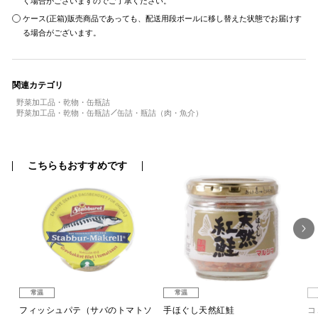
く場合がございますのでご了承ください。
ケース(正箱)販売商品であっても、配送用段ボールに移し替えた状態でお届けす
る場合がございます。
関連カテゴリ
野菜加工品・乾物・缶瓶詰
野菜加工品・乾物・缶瓶詰
缶詰・瓶詰（肉・魚介）
こちらもおすすめです
常温
常温
か
フィッシュパテ（サバのトマトソ
手ほぐし天然紅鮭
コ