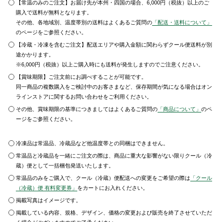
【常温のみのご注文】お届け先が本州・四国の場合、6,000円（税抜）以上のご
購入で送料が無料となります。
その他、各地域別、温度帯別の送料はよくあるご質問の
「配送・送料について」
のページをご参照ください。
【冷蔵・冷凍を含むご注文】配送エリアや購入金額に関わらずクール便送料が別
途かかります。
※6,000円（税抜）以上ご購入時にも送料が発生しますのでご注意ください。
【賞味期限】ご注文前にお調べすることが可能です。
同一商品の複数購入をご検討中のお客さまなど、保存期間が気になる場合はオン
ラインストアに関するお問い合わせをご利用ください。
その他、賞味期限の基準につきましてはよくあるご質問の
「商品について」
のペ
ージをご参照ください。
冷凍品は常温品、冷蔵品など他温度帯との同梱はできません。
常温品と冷蔵品を一緒にご注文の際は、商品に重大な影響がない限りクール（冷
蔵）便として一括梱包発送いたします。
常温品のみをご購入で、クール（冷蔵）便配送への変更をご希望の際は
「クール
（冷蔵）便 有料変更券」
をカートにお入れください。
掲載写真はイメージです。
掲載している内容、規格、デザイン、価格の変更および販売を終了させていただ