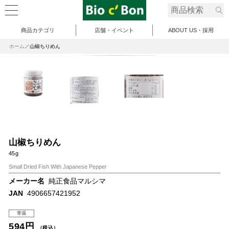
商品カテゴリ
店舗・イベント
ABOUT US・採用
ホーム
山椒ちりめん
山椒ちりめん
45g
Small Dried Fish With Japanese Pepper
メーカー名
純正食品マルシマ
JAN
4906657421952
常温
594円
（税込）