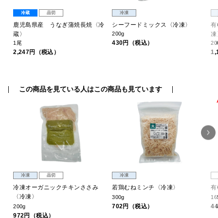
冷蔵
品切
冷凍
鹿児島県産 うなぎ蒲焼長焼〈冷
シーフードミックス〈冷凍〉
有
蔵〉
200g
凍
430円（税込）
1尾
20
2,247円（税込）
1
この商品を見ている人はこの商品も見ています
冷凍
品切
冷凍
冷凍オーガニックチキンささみ
若鶏むねミンチ〈冷凍〉
有
〈冷凍〉
300g
1
702円（税込）
4
200g
972円（税込）