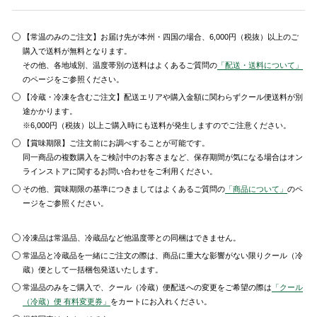
【常温のみのご注文】お届け先が本州・四国の場合、6,000円（税抜）以上のご
購入で送料が無料となります。
その他、各地域別、温度帯別の送料はよくあるご質問の
「配送・送料について」
のページをご参照ください。
【冷蔵・冷凍を含むご注文】配送エリアや購入金額に関わらずクール便送料が別
途かかります。
※6,000円（税抜）以上ご購入時にも送料が発生しますのでご注意ください。
【賞味期限】ご注文前にお調べすることが可能です。
同一商品の複数購入をご検討中のお客さまなど、保存期間が気になる場合はオン
ラインストアに関するお問い合わせをご利用ください。
その他、賞味期限の基準につきましてはよくあるご質問の
「商品について」
のペ
ージをご参照ください。
冷凍品は常温品、冷蔵品など他温度帯との同梱はできません。
常温品と冷蔵品を一緒にご注文の際は、商品に重大な影響がない限りクール（冷
蔵）便として一括梱包発送いたします。
常温品のみをご購入で、クール（冷蔵）便配送への変更をご希望の際は
「クール
（冷蔵）便 有料変更券」
をカートにお入れください。