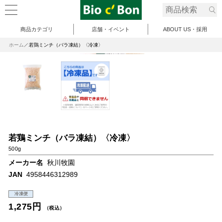
商品カテゴリ
店舗・イベント
ABOUT US・採用
ホーム
若鶏ミンチ（バラ凍結）〈冷凍〉
若鶏ミンチ（バラ凍結）〈冷凍〉
500g
メーカー名
秋川牧園
JAN
4958446312989
冷凍便
1,275円
（税込）