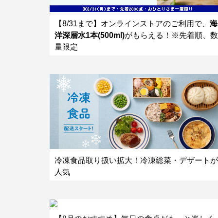
【8/31まで】オンラインストアのご利用で、
海
洋深層水1本(500ml)
がもらえる！※先着順、数
量限定
冷凍食品取り扱い拡大！冷凍総菜・デザートが
人気