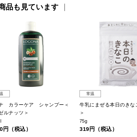
商品も見ています
温
常温
ナ カラーケア シャンプー＜
牛乳にまぜる本日のきな
ゼルナッツ＞
＞
l
75g
530円（税込）
319円（税込）