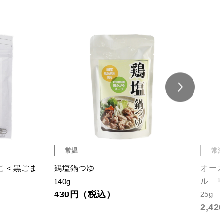
常温
常
こ＜黒ごま
鶏塩鍋つゆ
オー
ル 
140g
430円（税込）
25g
2,