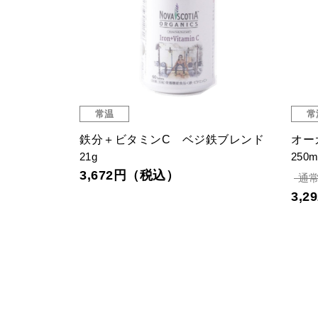
常温
常
ベンダー＆ゼ
鉄分＋ビタミンC ベジ鉄ブレンド
オー
21g
250m
3,672円（税込）
通常
3,