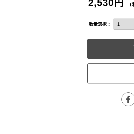
2,530円
（
数量選択：