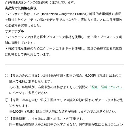
ク(有機栽培)ラインの製品開発に注力しています。
高品質で低価格を実現
・バルサミコ酢は、IGP（Indicazione Geografica Protetta／地理的表示保護）認証
を取得したクオリティの高いモデナ産でありながら、直輸入することにより圧倒的
な低価格を実現しました。
サステナブル
・パッケージングは瓶と再生プラスチック素材を使用し、使い捨てプラスチック削
減に貢献しています。
・持続可能な生産のためにクリーンエネルギーを使用し、製造の過程で出る廃棄物
は肥料として再利用しています。
【常温のみのご注文】お届け先が本州・四国の場合、6,000円（税抜）以上のご
購入で送料が無料となります。
その他、各地域別、温度帯別の送料はよくあるご質問の
「配送・送料について」
のページをご参照ください。
【冷蔵・冷凍を含むご注文】配送エリアや購入金額に関わらずクール便送料が別
途かかります。
※6,000円（税抜）以上ご購入時にも送料が発生しますのでご注意ください。
【賞味期限】ご注文前にお調べすることが可能です。
同一商品の複数購入をご検討中のお客さまなど、保存期間が気になる場合はオン