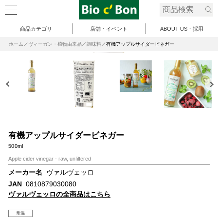
商品カテゴリ
店舗・イベント
ABOUT US・採用
ホーム
ヴィーガン・植物由来品
調味料
有機アップルサイダービネガー
有機アップルサイダービネガー
500ml
Apple cider vinegar - raw, unfiltered
メーカー名
ヴァルヴェッロ
JAN
0810879030080
ヴァルヴェッロの全商品はこちら
常温