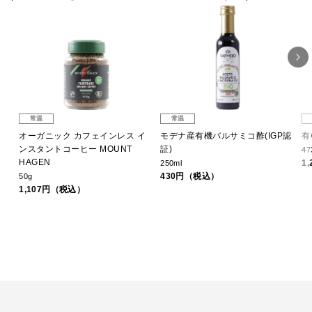
常温
常温
こ
オーガニック カフェインレス イ
モデナ産有機バルサミコ酢(IGP認
有
ンスタントコーヒー MOUNT
証)
47
HAGEN
1
250ml
430円（税込）
50g
1,107円（税込）