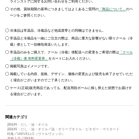
ラインストアに関するお問い合わせをご利用ください。
その他、賞味期限の基準につきましてはよくあるご質問の
「商品について」
のペ
ージをご参照ください。
冷凍品は常温品、冷蔵品など他温度帯との同梱はできません。
常温品と冷蔵品を一緒にご注文の際は、商品に重大な影響がない限りクール（冷
蔵）便として一括梱包発送いたします。
常温品のみをご購入で、クール（冷蔵）便配送への変更をご希望の際は
「クール
（冷蔵）便 有料変更券」
をカートにお入れください。
掲載写真はイメージです。
掲載している内容、規格、デザイン、価格の変更および販売を終了させていただ
く場合がございますのでご了承ください。
ケース(正箱)販売商品であっても、配送用段ボールに移し替えた状態でお届けす
る場合がございます。
関連カテゴリ
調味料・だし・油・オイル
調味料・だし・油・オイル
油・オリーブオイル・ビネガー・マスタード
特集
VARVELLO（ヴァルヴェッロ）
直輸入品
調味料