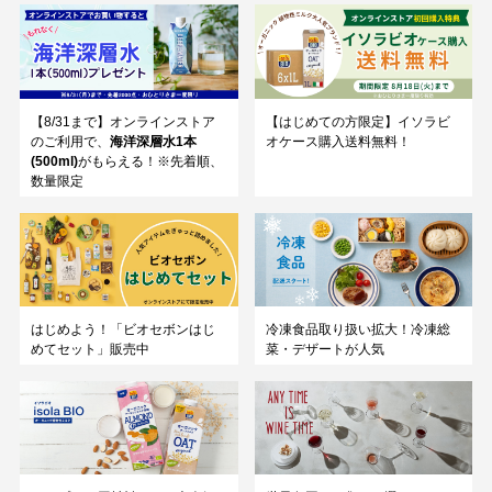
【8/31まで】オンラインストア
【はじめての方限定】イソラビ
のご利用で、
海洋深層水1本
オケース購入送料無料！
(500ml)
がもらえる！※先着順、
数量限定
はじめよう！「ビオセボンはじ
冷凍食品取り扱い拡大！冷凍総
めてセット」販売中
菜・デザートが人気