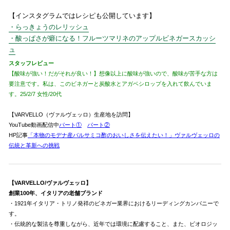
【インスタグラムではレシピも公開しています】
・らっきょうのレリッシュ
・酸っぱさが癖になる！フルーツマリネのアップルビネガースカッシ
ュ
スタッフレビュー
【酸味が強い！だがそれが良い！】想像以上に酸味が強いので、酸味が苦手な方は
要注意です。私は、このビネガーと炭酸水とアガベシロップを入れて飲んでいま
す。25/2/7 女性/20代
【VARVELLO（ヴァルヴェッロ）生産地を訪問】
YouTube動画配信中
パート①
パート②
HP記事
「本物のモデナ産バルサミコ酢のおいしさを伝えたい！」ヴァルヴェッロの
伝統と革新への挑戦
【VARVELLO/ヴァルヴェッロ】
創業100年、イタリアの老舗ブランド
・1921年イタリア・トリノ発祥のビネガー業界におけるリーディングカンパニーで
す。
・伝統的な製法を尊重しながら、近年では環境に配慮すること、また、ビオロジッ