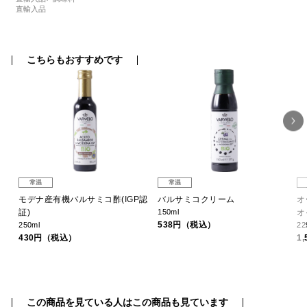
直輸入品
こちらもおすすめです
常温
常温
ジン
モデナ産有機バルサミコ酢(IGP認
バルサミコクリーム
オ
証)
150ml
オ
538円（税込）
250ml
22
430円（税込）
1
この商品を見ている人はこの商品も見ています