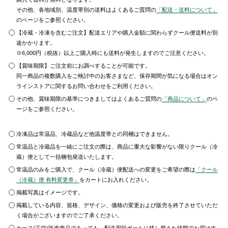
その他、各地域別、温度帯別の送料はよくあるご質問の
「配送・送料について」
のページをご参照ください。
【冷蔵・冷凍を含むご注文】配送エリアや購入金額に関わらずクール便送料が別
途かかります。
※6,000円（税抜）以上ご購入時にも送料が発生しますのでご注意ください。
【賞味期限】ご注文前にお調べすることが可能です。
同一商品の複数購入をご検討中のお客さまなど、保存期間が気になる場合はオン
ラインストアに関するお問い合わせをご利用ください。
その他、賞味期限の基準につきましてはよくあるご質問の
「商品について」
のペ
ージをご参照ください。
冷凍品は常温品、冷蔵品など他温度帯との同梱はできません。
常温品と冷蔵品を一緒にご注文の際は、商品に重大な影響がない限りクール（冷
蔵）便として一括梱包発送いたします。
常温品のみをご購入で、クール（冷蔵）便配送への変更をご希望の際は
「クール
（冷蔵）便 有料変更券」
をカートにお入れください。
掲載写真はイメージです。
掲載している内容、規格、デザイン、価格の変更および販売を終了させていただ
く場合がございますのでご了承ください。