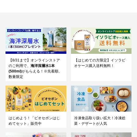
【8/31まで】オンラインストア
【はじめての方限定】イソラビ
のご利用で、
海洋深層水1本
オケース購入送料無料！
(500ml)
がもらえる！※先着順、
数量限定
はじめよう！「ビオセボンはじ
冷凍食品取り扱い拡大！冷凍総
めてセット」販売中
菜・デザートが人気