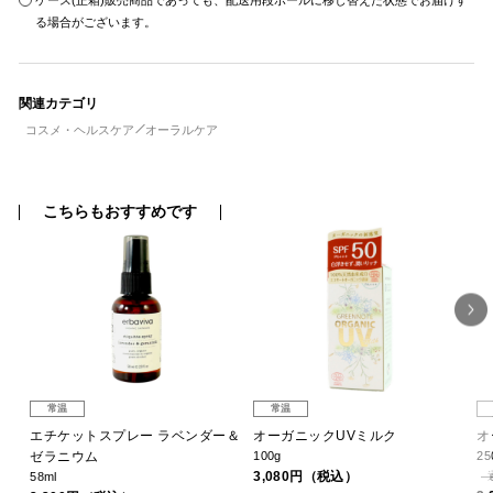
ケース(正箱)販売商品であっても、配送用段ボールに移し替えた状態でお届けす
る場合がございます。
関連カテゴリ
コスメ・ヘルスケア
オーラルケア
こちらもおすすめです
常温
常温
セー
エチケットスプレー ラベンダー＆
オーガニックUVミルク
オ
ゼラニウム
100g
25
3,080円（税込）
58ml