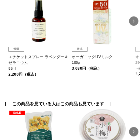
常温
常温
セー
エチケットスプレー ラベンダー＆
オーガニックUVミルク
オ
ゼラニウム
100g
25
3,080円（税込）
58ml
3
2,200円（税込）
この商品を見ている人はこの商品も見ています
SALE