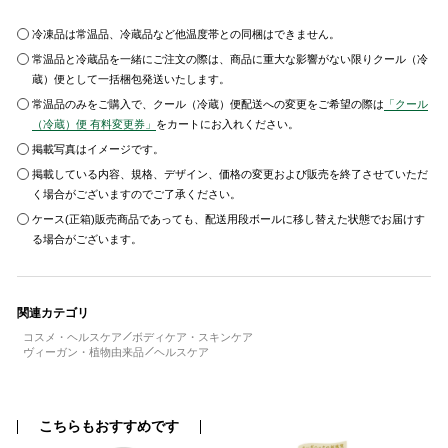
冷凍品は常温品、冷蔵品など他温度帯との同梱はできません。
常温品と冷蔵品を一緒にご注文の際は、商品に重大な影響がない限りクール（冷
蔵）便として一括梱包発送いたします。
常温品のみをご購入で、クール（冷蔵）便配送への変更をご希望の際は
「クール
（冷蔵）便 有料変更券」
をカートにお入れください。
掲載写真はイメージです。
掲載している内容、規格、デザイン、価格の変更および販売を終了させていただ
く場合がございますのでご了承ください。
ケース(正箱)販売商品であっても、配送用段ボールに移し替えた状態でお届けす
る場合がございます。
関連カテゴリ
コスメ・ヘルスケア
ボディケア・スキンケア
ヴィーガン・植物由来品
ヘルスケア
こちらもおすすめです