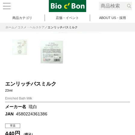
商品カテゴリ
店舗・イベント
ABOUT US・採用
ホーム
コスメ・ヘルスケア
エンリッチバスミルク
エンリッチバスミルク
23ml
Enriched Bath Milk
メーカー名
琉白
JAN
4580224361386
常温
440円
（税込）