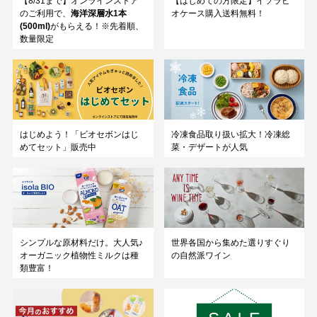
【8/31まで】オンラインストア
【はじめての方限定】イソラビ
のご利用で、
海洋深層水1本
オケース購入送料無料！
(500ml)
がもらえる！※先着順、
数量限定
はじめよう！「ビオセボンはじ
冷凍食品取り扱い拡大！冷凍総
めてセット」販売中
菜・デザートが人気
シンプルな原材料だけ。大人気♪
世界各国から集めた選りすぐり
オーガニック植物性ミルクは種
の自然派ワイン
類豊富！