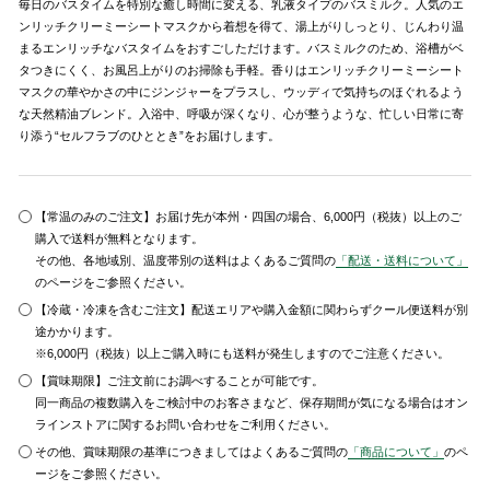
毎日のバスタイムを特別な癒し時間に変える、乳液タイプのバスミルク。人気のエ
ンリッチクリーミーシートマスクから着想を得て、湯上がりしっとり、じんわり温
まるエンリッチなバスタイムをおすごしただけます。バスミルクのため、浴槽がベ
タつきにくく、お風呂上がりのお掃除も手軽。香りはエンリッチクリーミーシート
マスクの華やかさの中にジンジャーをプラスし、ウッディで気持ちのほぐれるよう
な天然精油ブレンド。入浴中、呼吸が深くなり、心が整うような、忙しい日常に寄
り添う“セルフラブのひととき”をお届けします。
【常温のみのご注文】お届け先が本州・四国の場合、6,000円（税抜）以上のご
購入で送料が無料となります。
その他、各地域別、温度帯別の送料はよくあるご質問の
「配送・送料について」
のページをご参照ください。
【冷蔵・冷凍を含むご注文】配送エリアや購入金額に関わらずクール便送料が別
途かかります。
※6,000円（税抜）以上ご購入時にも送料が発生しますのでご注意ください。
【賞味期限】ご注文前にお調べすることが可能です。
同一商品の複数購入をご検討中のお客さまなど、保存期間が気になる場合はオン
ラインストアに関するお問い合わせをご利用ください。
その他、賞味期限の基準につきましてはよくあるご質問の
「商品について」
のペ
ージをご参照ください。