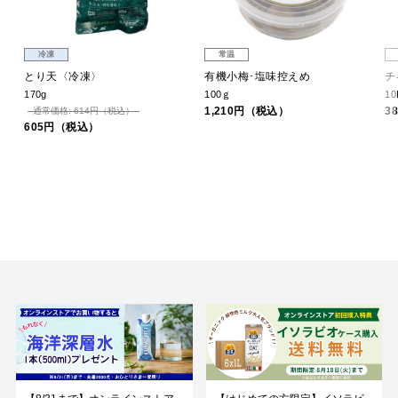
冷凍
常温
とり天〈冷凍〉
有機小梅･塩味控えめ
チ
170g
100ｇ
10
1,210円（税込）
3
通常価格: 614円（税込）
605円（税込）