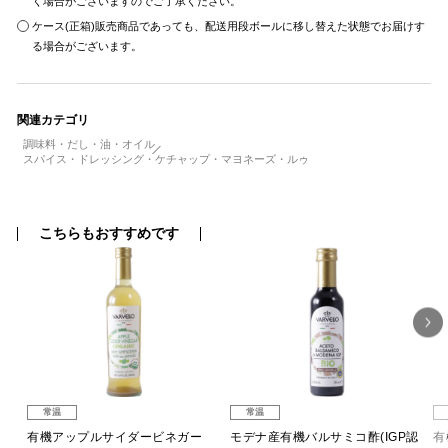
く場合がございますのでご了承ください。
ケース(正箱)販売商品であっても、配送用段ボールに移し替えた状態でお届けす
る場合がございます。
関連カテゴリ
調味料・だし・油・オイル
スパイス・ドレッシング・ケチャップ・マヨネーズ・ルゥ
こちらもおすすめです
常温
常温
ジン
有機アップルサイダービネガー
モデナ産有機バルサミコ酢(IGP認
有