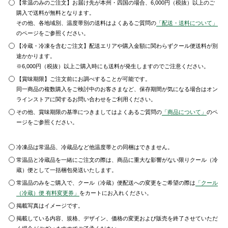
【常温のみのご注文】お届け先が本州・四国の場合、6,000円（税抜）以上のご
購入で送料が無料となります。
その他、各地域別、温度帯別の送料はよくあるご質問の
「配送・送料について」
のページをご参照ください。
【冷蔵・冷凍を含むご注文】配送エリアや購入金額に関わらずクール便送料が別
途かかります。
※6,000円（税抜）以上ご購入時にも送料が発生しますのでご注意ください。
【賞味期限】ご注文前にお調べすることが可能です。
同一商品の複数購入をご検討中のお客さまなど、保存期間が気になる場合はオン
ラインストアに関するお問い合わせをご利用ください。
その他、賞味期限の基準につきましてはよくあるご質問の
「商品について」
のペ
ージをご参照ください。
冷凍品は常温品、冷蔵品など他温度帯との同梱はできません。
常温品と冷蔵品を一緒にご注文の際は、商品に重大な影響がない限りクール（冷
蔵）便として一括梱包発送いたします。
常温品のみをご購入で、クール（冷蔵）便配送への変更をご希望の際は
「クール
（冷蔵）便 有料変更券」
をカートにお入れください。
掲載写真はイメージです。
掲載している内容、規格、デザイン、価格の変更および販売を終了させていただ