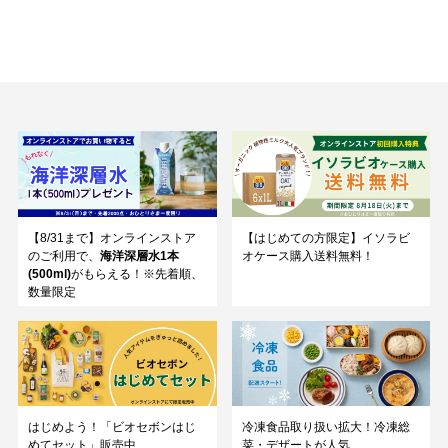
【8/31まで】オンラインストア
【はじめての方限定】イソラビ
のご利用で、
海洋深層水1本
オケース購入送料無料！
(500ml)
がもらえる！※先着順、
数量限定
はじめよう！「ビオセボンはじ
冷凍食品取り扱い拡大！冷凍総
めてセット」販売中
菜・デザートが人気