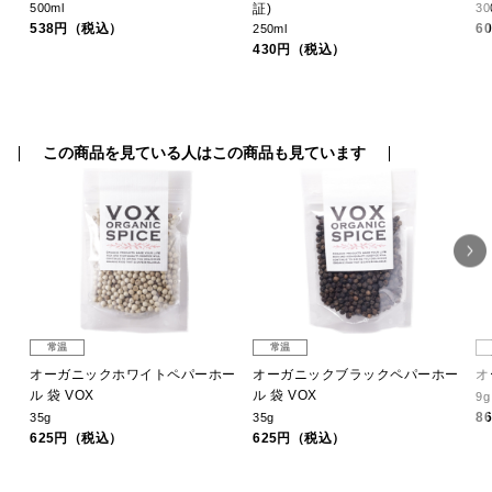
500ml
証)
30
538円（税込）
6
250ml
430円（税込）
この商品を見ている人はこの商品も見ています
常温
常温
オーガニックホワイトペパーホー
オーガニックブラックペパーホー
オ
ル 袋 VOX
ル 袋 VOX
9g
8
35g
35g
625円（税込）
625円（税込）