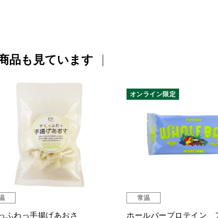
商品も見ています
オンライン限定
温
常温
っふわっ手揚げあおさ
ホールバープロテイン 