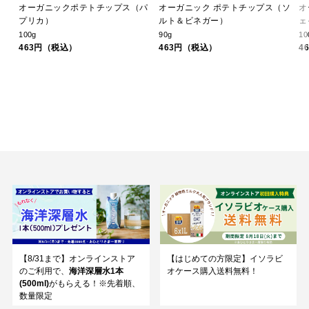
食
オーガニックポテトチップス（パ
オーガニック ポテトチップス（ソ
オ
プリカ）
ルト＆ビネガー）
ェ
100g
90g
10
463円（税込）
463円（税込）
4
【8/31まで】オンラインストア
【はじめての方限定】イソラビ
のご利用で、
海洋深層水1本
オケース購入送料無料！
(500ml)
がもらえる！※先着順、
数量限定