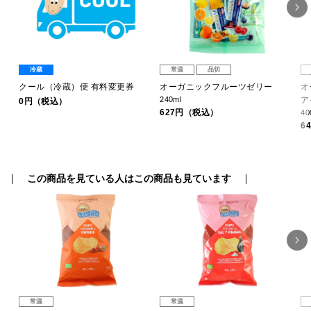
冷蔵
常温
品切
ン
クール（冷蔵）便 有料変更券
オーガニックフルーツゼリー
オ
240ml
ア
0円（税込）
627円（税込）
40
6
この商品を見ている人はこの商品も見ています
常温
常温