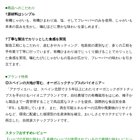
■商品へのこだわり
?原材料はシンプル
有機じゃがいも、有機ひまわり油、塩、そしてフレーバーのみを使用。じゃがいも
本来の旨みを生かし、噛むほどに豊かな味わいを楽しめます。
?丁寧な製法でカリッとした食感を実現
製造工程にもこだわり、皮むきやカッティング、包装前の選別など、多くの工程を
手作業で丁寧に行っています。有機ひまわり油でじっくり揚げることでカリッとし
た食感を実現。噛むたびにじゃがいもの旨みが広がり、フレーバーの味わいを引き
立てます。
■ブランド特長
◎スペインの大地が育む、オーガニックチップスのパイオニア～
「アナヴィエハ」は、スペイン北部で２５年以上にわたりオーガニックポテトチッ
プスを手がけるパイオニアブランドです。自社農場での有機栽培をはじめ、種子か
ら製品まで一貫管理することで高品質なスナックを提供。国際的な食品安全基
「IFS」も取得しています。 また、再生可能エネルギーの活用や廃棄物のリサイク
ルなど、環境に配慮した循環型の生産体制を確立。おいしさとサステナビリティを
両立した、自然派スナックブランドです。
スタッフおすすめレビュー
【ハーブの玄妙な味わい】多種のハーブが使用されているので複雑な味わいになっ