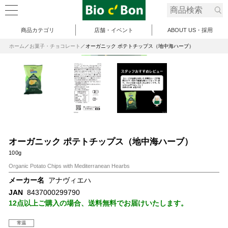
商品カテゴリ
店舗・イベント
ABOUT US・採用
ホーム
お菓子・チョコレート
オーガニック ポテトチップス（地中海ハーブ）
オーガニック ポテトチップス（地中海ハーブ）
100g
Organic Potato Chips with Mediterranean Hearbs
メーカー名
アナヴィエハ
JAN
8437000299790
12点以上ご購入の場合、送料無料でお届けいたします。
常温