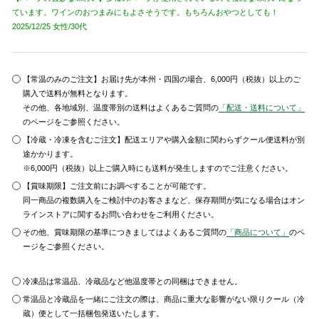
ています。ワインのおつまみにもよさそうです。もちろんおやつとしても！
2025/12/25 女性/30代
【常温のみのご注文】お届け先が本州・四国の場合、6,000円（税抜）以上のご
購入で送料が無料となります。
その他、各地域別、温度帯別の送料はよくあるご質問の
「配送・送料について」
のページをご参照ください。
【冷蔵・冷凍を含むご注文】配送エリアや購入金額に関わらずクール便送料が別
途かかります。
※6,000円（税抜）以上ご購入時にも送料が発生しますのでご注意ください。
【賞味期限】ご注文前にお調べすることが可能です。
同一商品の複数購入をご検討中のお客さまなど、保存期間が気になる場合はオン
ラインストアに関するお問い合わせをご利用ください。
その他、賞味期限の基準につきましてはよくあるご質問の
「商品について」
のペ
ージをご参照ください。
冷凍品は常温品、冷蔵品など他温度帯との同梱はできません。
常温品と冷蔵品を一緒にご注文の際は、商品に重大な影響がない限りクール（冷
蔵）便として一括梱包発送いたします。