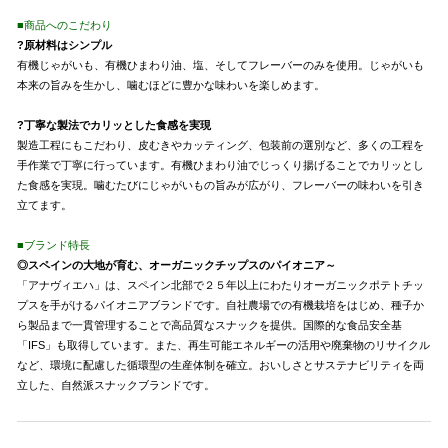
■商品へのこだわり
?原材料はシンプル
有機じゃがいも、有機ひまわり油、塩、そしてフレーバーのみを使用。じゃがいも
本来の旨みを生かし、噛むほどに豊かな味わいを楽しめます。
?丁寧な製法でカリッとした食感を実現
製造工程にもこだわり、皮むきやカッティング、包装前の選別など、多くの工程を
手作業で丁寧に行っています。有機ひまわり油でじっくり揚げることでカリッとし
た食感を実現。噛むたびにじゃがいもの旨みが広がり、フレーバーの味わいを引き
立てます。
■ブランド特長
◎スペインの大地が育む、オーガニックチップスのパイオニア～
「アナヴィエハ」は、スペイン北部で２５年以上にわたりオーガニックポテトチッ
プスを手がけるパイオニアブランドです。自社農場での有機栽培をはじめ、種子か
ら製品まで一貫管理することで高品質なスナックを提供。国際的な食品安全基
「IFS」も取得しています。また、再生可能エネルギーの活用や廃棄物のリサイクル
など、環境に配慮した循環型の生産体制を確立。おいしさとサステナビリティを両
立した、自然派スナックブランドです。