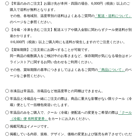
【常温のみのご注文】お届け先が本州・四国の場合、6,000円（税抜）以上のご
購入で送料が無料となります。
その他、各地域別、温度帯別の送料はよくあるご質問の
「配送・送料について」
のページをご参照ください。
【冷蔵・冷凍を含むご注文】配送エリアや購入金額に関わらずクール便送料が別
途かかります。
※6,000円（税抜）以上ご購入時にも送料が発生しますのでご注意ください。
【賞味期限】ご注文前にお調べすることが可能です。
同一商品の複数購入をご検討中のお客さまなど、保存期間が気になる場合はオン
ラインストアに関するお問い合わせをご利用ください。
その他、賞味期限の基準につきましてはよくあるご質問の
「商品について」
のペ
ージをご参照ください。
冷凍品は常温品、冷蔵品など他温度帯との同梱はできません。
常温品と冷蔵品を一緒にご注文の際は、商品に重大な影響がない限りクール（冷
蔵）便として一括梱包発送いたします。
常温品のみをご購入で、クール（冷蔵）便配送への変更をご希望の際は
「クール
（冷蔵）便 有料変更券」
をカートにお入れください。
掲載写真はイメージです。
掲載している内容、規格、デザイン、価格の変更および販売を終了させていただ