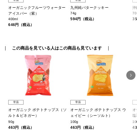
常温
常温
オーガニックフルーツウォーター
九州純バタークッキー
沖
アイスバー（紫）
74g
7
594円（税込）
3
400ml
646円（税込）
この商品を見ている人はこの商品も見ています
常温
常温
（地
オーガニック ポテトチップス（ソ
オーガニック ポテトチップス ウ
オ
ルト＆ビネガー）
ェイビー（シーソルト）
塩
90g
100g
10
463円（税込）
463円（税込）
4