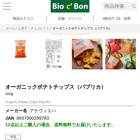
商品カテゴリ
店舗・イベント
ABOUT US・採用
ホーム
お菓子・チョコレート
オーガニックポテトチップス（パプリカ）
オーガニックポテトチップス（パプリカ）
100g
Organic Potato Chips Paprika
メーカー名
アナヴィエハ
JAN
8437000299783
12点以上ご購入の場合、送料無料でお届けいたします。
常温