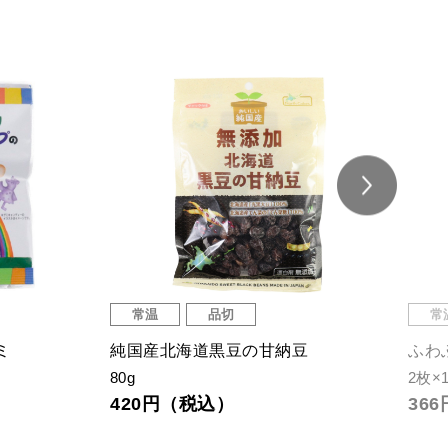
常温
品切
常
ミ
純国産北海道黒豆の甘納豆
ふわ
80g
2枚×
420円（税込）
36