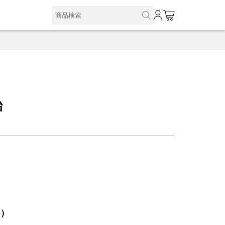
0
飴
込）