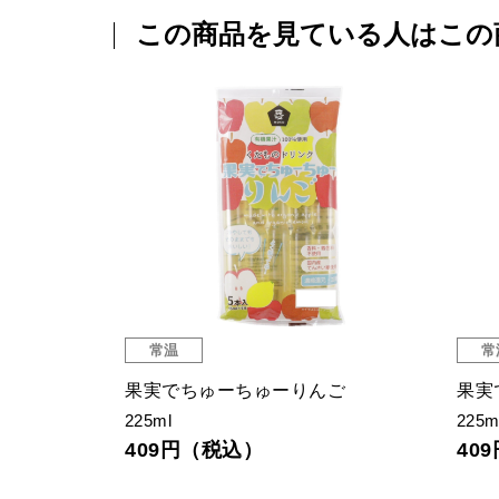
この商品を見ている人はこの
常温
常
果実でちゅーちゅーりんご
果実
225ml
225m
409円（税込）
40