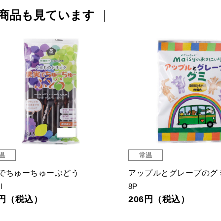
商品も見ています
温
常温
でちゅーちゅーぶどう
アップルとグレープのグ
l
8P
9円（税込）
206円（税込）