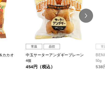
常温
品切
常
&カカオ
中玉サーターアンダギープレーン
BEN
4個
50g
454円（税込）
53