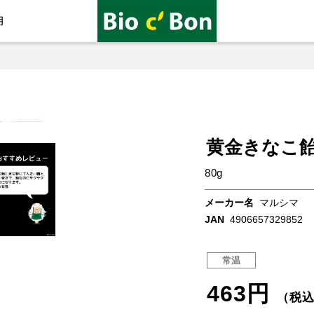
用
黄金きなこ
80g
メーカー名
マルシマ
JAN
4906657329852
常温
463円
（税