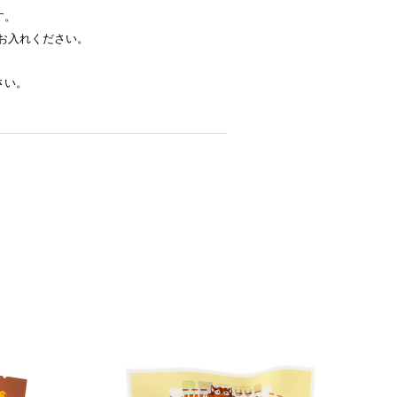
す。
お入れください。
さい。