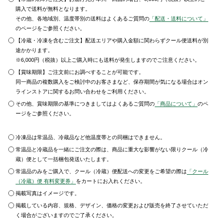
購入で送料が無料となります。
その他、各地域別、温度帯別の送料はよくあるご質問の
「配送・送料について」
のページをご参照ください。
【冷蔵・冷凍を含むご注文】配送エリアや購入金額に関わらずクール便送料が別
途かかります。
※6,000円（税抜）以上ご購入時にも送料が発生しますのでご注意ください。
【賞味期限】ご注文前にお調べすることが可能です。
同一商品の複数購入をご検討中のお客さまなど、保存期間が気になる場合はオン
ラインストアに関するお問い合わせをご利用ください。
その他、賞味期限の基準につきましてはよくあるご質問の
「商品について」
のペ
ージをご参照ください。
冷凍品は常温品、冷蔵品など他温度帯との同梱はできません。
常温品と冷蔵品を一緒にご注文の際は、商品に重大な影響がない限りクール（冷
蔵）便として一括梱包発送いたします。
常温品のみをご購入で、クール（冷蔵）便配送への変更をご希望の際は
「クール
（冷蔵）便 有料変更券」
をカートにお入れください。
掲載写真はイメージです。
掲載している内容、規格、デザイン、価格の変更および販売を終了させていただ
く場合がございますのでご了承ください。