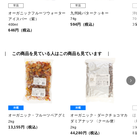
常温
常温
オーガニックフルーツウォーター
九州純バタークッキー
沖
アイスバー（紫）
74g
7
594円（税込）
3
400ml
646円（税込）
この商品を見ている人はこの商品も見ています
冷蔵
冷蔵
オーガニック・フルーツベアグミ
オーガニック・ダークチョコマカ
ほ
ダミアナッツ 〈クール便〉
（
2kg
13,155円（税込）
2kg
15
44,280円（税込）
8