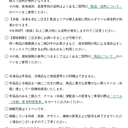
購入で送料が無料となります。
その他、各地域別、温度帯別の送料はよくあるご質問の
「配送・送料について」
のページをご参照ください。
【冷蔵・冷凍を含むご注文】配送エリアや購入金額に関わらずクール便送料が別
途かかります。
※6,000円（税抜）以上ご購入時にも送料が発生しますのでご注意ください。
【賞味期限】ご注文前にお調べすることが可能です。
同一商品の複数購入をご検討中のお客さまなど、保存期間が気になる場合はオン
ラインストアに関するお問い合わせをご利用ください。
その他、賞味期限の基準につきましてはよくあるご質問の
「商品について」
のペ
ージをご参照ください。
冷凍品は常温品、冷蔵品など他温度帯との同梱はできません。
常温品と冷蔵品を一緒にご注文の際は、商品に重大な影響がない限りクール（冷
蔵）便として一括梱包発送いたします。
常温品のみをご購入で、クール（冷蔵）便配送への変更をご希望の際は
「クール
（冷蔵）便 有料変更券」
をカートにお入れください。
掲載写真はイメージです。
掲載している内容、規格、デザイン、価格の変更および販売を終了させていただ
く場合がございますのでご了承ください。