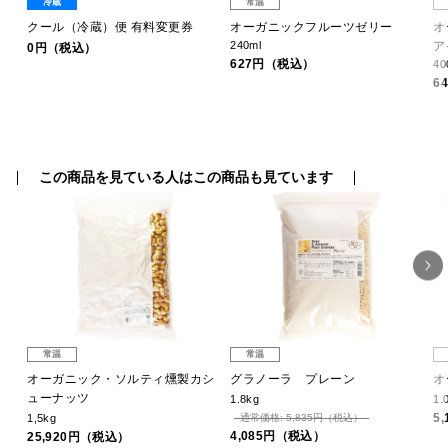
冷蔵
常温
レ
クール（冷蔵）便 有料変更券
オーガニックフルーツゼリー
オ
240ml
ア
0円（税込）
627円（税込）
40
6
この商品を見ている人はこの商品も見ています
常温
常温
オーガニック・ソルティ燻製カシ
グラノーラ プレーン
オ
ューナッツ
1.8kg
1.
5
1,5kg
通常価格: 5,835円（税込）
4,085円（税込）
25,920円（税込）