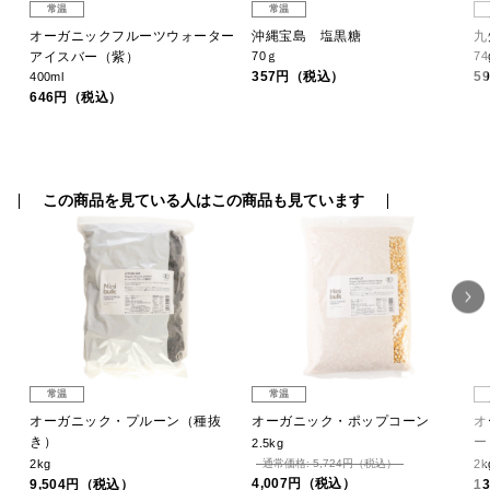
常温
常温
オーガニックフルーツウォーター
沖縄宝島 塩黒糖
九
アイスバー（紫）
70ｇ
74
357円（税込）
5
400ml
646円（税込）
この商品を見ている人はこの商品も見ています
常温
常温
ン
オーガニック・プルーン（種抜
オーガニック・ポップコーン
オ
き）
ー
2.5kg
2kg
通常価格: 5,724円（税込）
2k
4,007円（税込）
9,504円（税込）
1