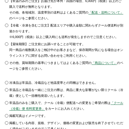
【常温のみのご注文】お届け先が本州・四国の場合、6,000円（税抜）以上のご
購入で送料が無料となります。
その他、各地域別、温度帯別の送料はよくあるご質問の
「配送・送料について」
のページをご参照ください。
【冷蔵・冷凍を含むご注文】配送エリアや購入金額に関わらずクール便送料が別
途かかります。
※6,000円（税抜）以上ご購入時にも送料が発生しますのでご注意ください。
【賞味期限】ご注文前にお調べすることが可能です。
同一商品の複数購入をご検討中のお客さまなど、保存期間が気になる場合はオン
ラインストアに関するお問い合わせをご利用ください。
その他、賞味期限の基準につきましてはよくあるご質問の
「商品について」
のペ
ージをご参照ください。
冷凍品は常温品、冷蔵品など他温度帯との同梱はできません。
常温品と冷蔵品を一緒にご注文の際は、商品に重大な影響がない限りクール（冷
蔵）便として一括梱包発送いたします。
常温品のみをご購入で、クール（冷蔵）便配送への変更をご希望の際は
「クール
（冷蔵）便 有料変更券」
をカートにお入れください。
掲載写真はイメージです。
掲載している内容、規格、デザイン、価格の変更および販売を終了させていただ
く場合がございますのでご了承ください。