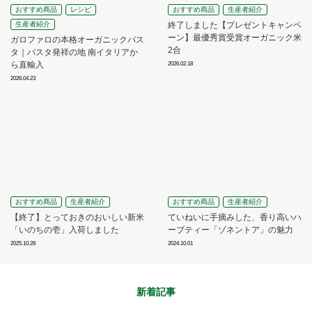
おすすめ商品
レシピ
おすすめ商品
生産者紹介
生産者紹介
終了しました【プレゼントキャンペ
ーン】最優秀賞受賞オーガニック米
ガロファロの本格オーガニックパス
2合
タ｜パスタ発祥の地 南イタリアか
ら直輸入
2026.02.18
2026.04.23
おすすめ商品
生産者紹介
おすすめ商品
生産者紹介
【終了】とっておきのおいしい新米
ていねいに手摘みした、香り高いハ
「いのちの壱」入荷しました
ーブティー「ゾネントア」の魅力
2025.10.28
2024.10.01
新着記事