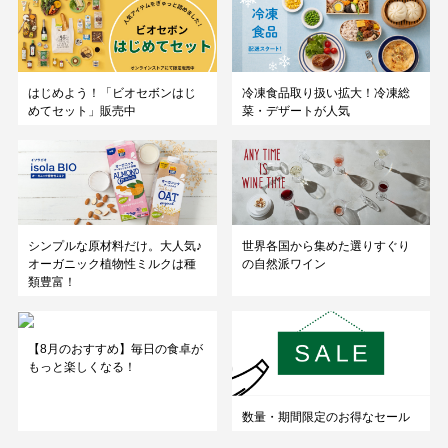
はじめよう！「ビオセボンはじ
冷凍食品取り扱い拡大！冷凍総
めてセット」販売中
菜・デザートが人気
シンプルな原材料だけ。大人気♪
世界各国から集めた選りすぐり
オーガニック植物性ミルクは種
の自然派ワイン
類豊富！
【8月のおすすめ】毎日の食卓が
もっと楽しくなる！
数量・期間限定のお得なセール