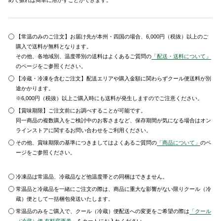
めて振れば簡単に溶かすことができます。
【常温のみのご注文】お届け先が本州・四国の場合、6,000円（税抜）以上のご
購入で送料が無料となります。
その他、各地域別、温度帯別の送料はよくあるご質問の
「配送・送料について」
のページをご参照ください。
【冷蔵・冷凍を含むご注文】配送エリアや購入金額に関わらずクール便送料が別
途かかります。
※6,000円（税抜）以上ご購入時にも送料が発生しますのでご注意ください。
【賞味期限】ご注文前にお調べすることが可能です。
同一商品の複数購入をご検討中のお客さまなど、保存期間が気になる場合はオン
ラインストアに関するお問い合わせをご利用ください。
その他、賞味期限の基準につきましてはよくあるご質問の
「商品について」
のペ
ージをご参照ください。
冷凍品は常温品、冷蔵品など他温度帯との同梱はできません。
常温品と冷蔵品を一緒にご注文の際は、商品に重大な影響がない限りクール（冷
蔵）便として一括梱包発送いたします。
常温品のみをご購入で、クール（冷蔵）便配送への変更をご希望の際は
「クール