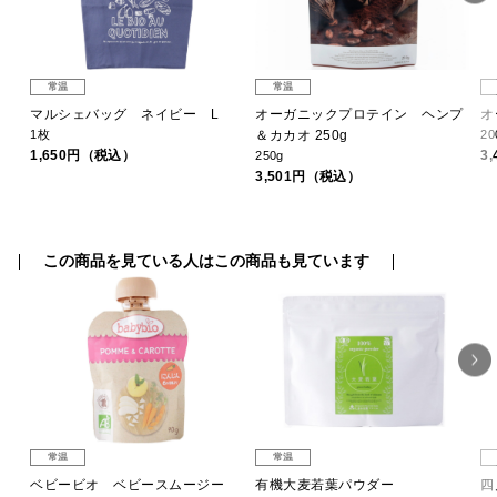
常温
常温
マルシェバッグ ネイビー L
オーガニックプロテイン ヘンプ
オ
1枚
＆カカオ 250g
20
1,650円（税込）
3
250g
3,501円（税込）
この商品を見ている人はこの商品も見ています
常温
常温
P認
ベビービオ ベビースムージー
有機大麦若葉パウダー
四