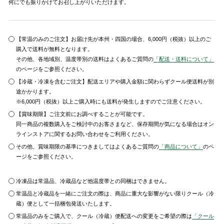
何にでも振りかけてお召し上がりいただけます。
【常温のみのご注文】お届け先が本州・四国の場合、6,000円（税抜）以上のご
購入で送料が無料となります。
その他、各地域別、温度帯別の送料はよくあるご質問の
「配送・送料について」
のページをご参照ください。
【冷蔵・冷凍を含むご注文】配送エリアや購入金額に関わらずクール便送料が別
途かかります。
※6,000円（税抜）以上ご購入時にも送料が発生しますのでご注意ください。
【賞味期限】ご注文前にお調べすることが可能です。
同一商品の複数購入をご検討中のお客さまなど、保存期間が気になる場合はオン
ラインストアに関するお問い合わせをご利用ください。
その他、賞味期限の基準につきましてはよくあるご質問の
「商品について」
のペ
ージをご参照ください。
冷凍品は常温品、冷蔵品など他温度帯との同梱はできません。
常温品と冷蔵品を一緒にご注文の際は、商品に重大な影響がない限りクール（冷
蔵）便として一括梱包発送いたします。
常温品のみをご購入で、クール（冷蔵）便配送への変更をご希望の際は
「クール