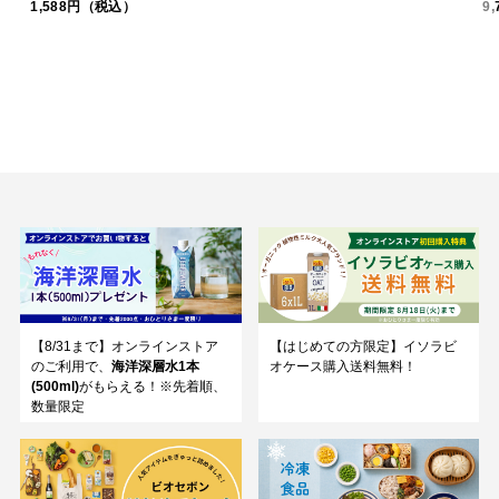
1,588円（税込）
9
【8/31まで】オンラインストア
【はじめての方限定】イソラビ
のご利用で、
海洋深層水1本
オケース購入送料無料！
(500ml)
がもらえる！※先着順、
数量限定