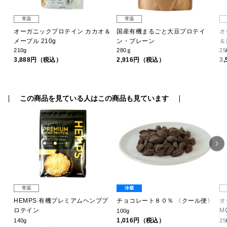
常温
常温
オーガニックプロテイン カカオ＆
国産有機まるごと大豆プロテイ
オ
メープル 210g
ン・プレーン
＆
210g
280ｇ
25
3,888円（税込）
2,916円（税込）
3
この商品を見ている人はこの商品も見ています
常温
冷蔵
HEMPS 有機プレミアムヘンププ
チョコレート８０％ 〈クール便〉
オ
ロテイン
M
100g
1,016円（税込）
140g
25