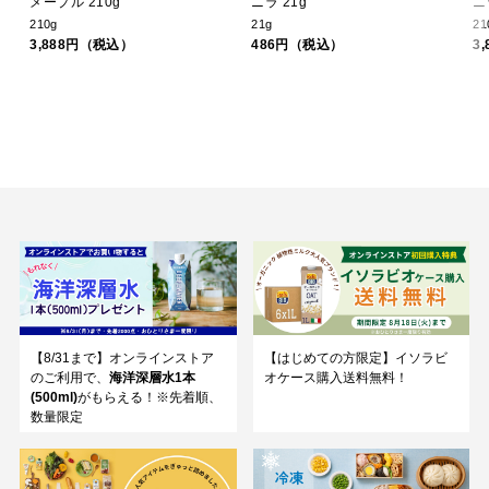
メープル 210g
ニラ 21g
ニ
210g
21g
21
3,888円（税込）
486円（税込）
3
【8/31まで】オンラインストア
【はじめての方限定】イソラビ
のご利用で、
海洋深層水1本
オケース購入送料無料！
(500ml)
がもらえる！※先着順、
数量限定