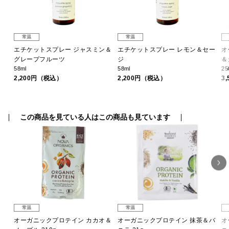
常温
常温
パ
エチケットスプレー ジャスミン＆
エチケットスプレー レモン＆セー
オ
グレープフルーツ
ジ
＆
58ml
58ml
25
2,200円（税込）
2,200円（税込）
3
この商品を見ている人はこの商品も見ています
常温
常温
＆
オーガニックプロテイン カカオ＆
オーガニックプロテイン 抹茶＆バ
オ