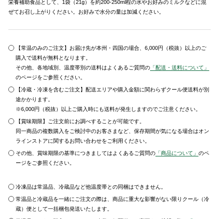
栄養補助食品として、1袋（21g）を約200-250ml程の水やお好みのミルクなどに混
ぜてお召し上がりください。お好みで水分の量は加減ください。
【常温のみのご注文】お届け先が本州・四国の場合、6,000円（税抜）以上のご
購入で送料が無料となります。
その他、各地域別、温度帯別の送料はよくあるご質問の
「配送・送料について」
のページをご参照ください。
【冷蔵・冷凍を含むご注文】配送エリアや購入金額に関わらずクール便送料が別
途かかります。
※6,000円（税抜）以上ご購入時にも送料が発生しますのでご注意ください。
【賞味期限】ご注文前にお調べすることが可能です。
同一商品の複数購入をご検討中のお客さまなど、保存期間が気になる場合はオン
ラインストアに関するお問い合わせをご利用ください。
その他、賞味期限の基準につきましてはよくあるご質問の
「商品について」
のペ
ージをご参照ください。
冷凍品は常温品、冷蔵品など他温度帯との同梱はできません。
常温品と冷蔵品を一緒にご注文の際は、商品に重大な影響がない限りクール（冷
蔵）便として一括梱包発送いたします。