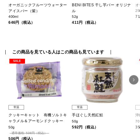
オーガニックフルーツウォーター
BENI BITES 干し芋バー オリジナ
オ
アイスバー（紫）
ル
25
7
400ml
52g
646円（税込）
411円（税込）
この商品を見ている人はこの商品も見ています
SALE
常温
常温
ツ
クッキーキャット 有機ソルトキ
手ほぐし天然紅鮭
沖
ャラメル＆アーモンドクッキー
50g
7
592円（税込）
3
50g
通常価格: 538円（税込）
506円（税込）