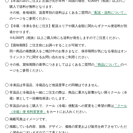
【常温のみのご注文】お届け先が本州・四国の場合、6,000円（税抜）以上のご
購入で送料が無料となります。
その他、各地域別、温度帯別の送料はよくあるご質問の
「配送・送料について」
のページをご参照ください。
【冷蔵・冷凍を含むご注文】配送エリアや購入金額に関わらずクール便送料が別
途かかります。
※6,000円（税抜）以上ご購入時にも送料が発生しますのでご注意ください。
【賞味期限】ご注文前にお調べすることが可能です。
同一商品の複数購入をご検討中のお客さまなど、保存期間が気になる場合はオン
ラインストアに関するお問い合わせをご利用ください。
その他、賞味期限の基準につきましてはよくあるご質問の
「商品について」
のペ
ージをご参照ください。
冷凍品は常温品、冷蔵品など他温度帯との同梱はできません。
常温品と冷蔵品を一緒にご注文の際は、商品に重大な影響がない限りクール（冷
蔵）便として一括梱包発送いたします。
常温品のみをご購入で、クール（冷蔵）便配送への変更をご希望の際は
「クール
（冷蔵）便 有料変更券」
をカートにお入れください。
掲載写真はイメージです。
掲載している内容、規格、デザイン、価格の変更および販売を終了させていただ
く場合がございますのでご了承ください。