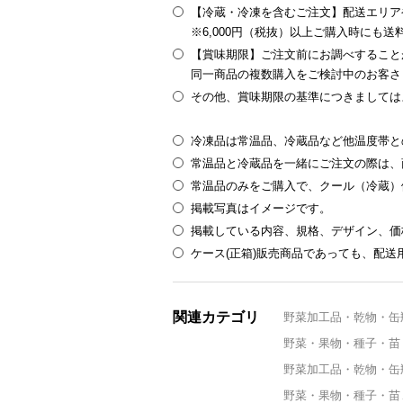
【冷蔵・冷凍を含むご注文】配送エリア
※6,000円（税抜）以上ご購入時にも
【賞味期限】ご注文前にお調べすること
同一商品の複数購入をご検討中のお客さ
その他、賞味期限の基準につきましては
冷凍品は常温品、冷蔵品など他温度帯と
常温品と冷蔵品を一緒にご注文の際は、
常温品のみをご購入で、クール（冷蔵）
掲載写真はイメージです。
掲載している内容、規格、デザイン、価
ケース(正箱)販売商品であっても、配
関連カテゴリ
野菜加工品・乾物・缶
野菜・果物・種子・苗
野菜加工品・乾物・缶
野菜・果物・種子・苗