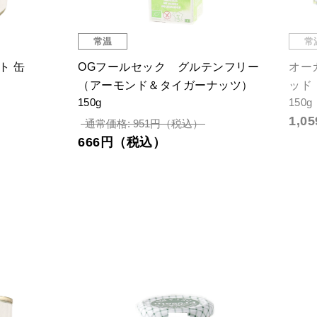
常温
常
ト 缶
OGフールセック グルテンフリー
オー
（アーモンド＆タイガーナッツ）
ッド
150g
150g
1,
通常価格: 951円（税込）
666円（税込）