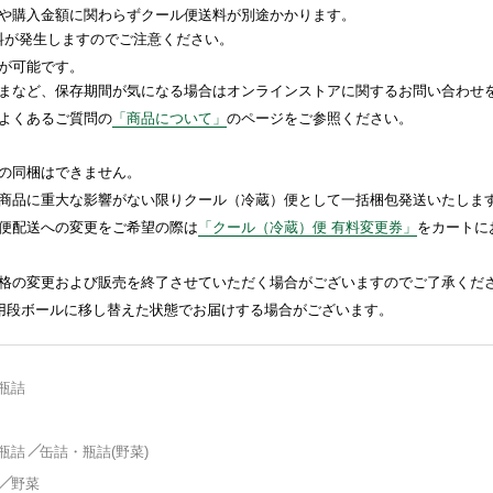
や購入金額に関わらずクール便送料が別途かかります。
送料が発生しますのでご注意ください。
が可能です。
まなど、保存期間が気になる場合はオンラインストアに関するお問い合わせ
よくあるご質問の
「商品について」
のページをご参照ください。
の同梱はできません。
商品に重大な影響がない限りクール（冷蔵）便として一括梱包発送いたしま
便配送への変更をご希望の際は
「クール（冷蔵）便 有料変更券」
をカートに
格の変更および販売を終了させていただく場合がございますのでご了承くだ
送用段ボールに移し替えた状態でお届けする場合がございます。
瓶詰
瓶詰
缶詰・瓶詰(野菜)
野菜