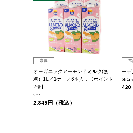
常温
常
じん グラノー
オーガニックアーモンドミルク(無
モデ
糖）1L／1ケース6本入り【ポイント
250m
2倍】
43
ｾｯﾄ
2,845円（税込）