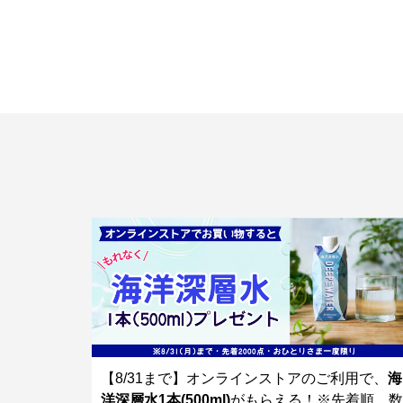
【8/31まで】オンラインストアのご利用で、
海
洋深層水1本(500ml)
がもらえる！※先着順、数