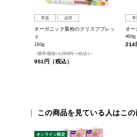
常温
品切
常
ガニックき
オーガニック栗粉のクリスプブレッ
オー
400g
凍〉
ド
21
150g
通常価格: 1,059円（税込）
951円（税込）
この商品を見ている人はこの
オンライン限定