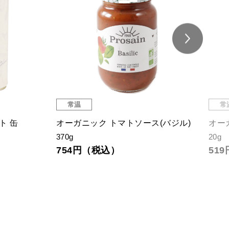
常温
常
ト 缶
オーガニック トマトソース(バジル)
オー
370g
20g
754円（税込）
51