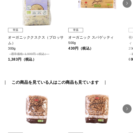
常温
常温
ッ
オーガニッククスクス（ブロッサ
オーガニック スパゲッティ
有
ッ
ム）
500g
430円（税込）
300g
25
通常価格: 1,599円（税込）
1,383円（税込）
6
この商品を見ている人はこの商品も見ています