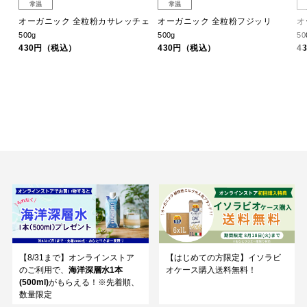
常温
常温
オーガニック 全粒粉カサレッチェ
オーガニック 全粒粉フジッリ
オ
500g
500g
50
430円（税込）
430円（税込）
4
【8/31まで】オンラインストア
【はじめての方限定】イソラビ
のご利用で、
海洋深層水1本
オケース購入送料無料！
(500ml)
がもらえる！※先着順、
数量限定