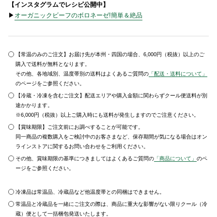
【インスタグラムでレシピ公開中】
▶
オーガニックビーフのボロネーゼ!簡単＆絶品
【常温のみのご注文】お届け先が本州・四国の場合、6,000円（税抜）以上のご
購入で送料が無料となります。
その他、各地域別、温度帯別の送料はよくあるご質問の
「配送・送料について」
のページをご参照ください。
【冷蔵・冷凍を含むご注文】配送エリアや購入金額に関わらずクール便送料が別
途かかります。
※6,000円（税抜）以上ご購入時にも送料が発生しますのでご注意ください。
【賞味期限】ご注文前にお調べすることが可能です。
同一商品の複数購入をご検討中のお客さまなど、保存期間が気になる場合はオン
ラインストアに関するお問い合わせをご利用ください。
その他、賞味期限の基準につきましてはよくあるご質問の
「商品について」
のペ
ージをご参照ください。
冷凍品は常温品、冷蔵品など他温度帯との同梱はできません。
常温品と冷蔵品を一緒にご注文の際は、商品に重大な影響がない限りクール（冷
蔵）便として一括梱包発送いたします。