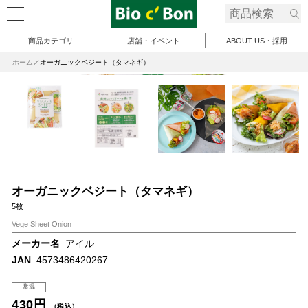
商品カテゴリ
店舗・イベント
ABOUT US・採用
ホーム
オーガニックベジート（タマネギ）
オーガニックベジート（タマネギ）
5枚
Vege Sheet Onion
メーカー名
アイル
JAN
4573486420267
常温
430円
（税込）