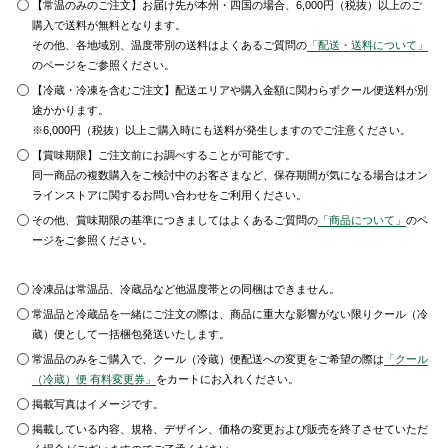
【常温のみのご注文】お届け先が本州・四国の場合、6,000円（税抜）以上のご
購入で送料が無料となります。
その他、各地域別、温度帯別の送料はよくあるご質問の
「配送・送料について」
のページをご参照ください。
【冷蔵・冷凍を含むご注文】配送エリアや購入金額に関わらずクール便送料が別
途かかります。
※6,000円（税抜）以上ご購入時にも送料が発生しますのでご注意ください。
【賞味期限】ご注文前にお調べすることが可能です。
同一商品の複数購入をご検討中のお客さまなど、保存期間が気になる場合はオン
ラインストアに関するお問い合わせをご利用ください。
その他、賞味期限の基準につきましてはよくあるご質問の
「商品について」
のペ
ージをご参照ください。
冷凍品は常温品、冷蔵品など他温度帯との同梱はできません。
常温品と冷蔵品を一緒にご注文の際は、商品に重大な影響がない限りクール（冷
蔵）便として一括梱包発送いたします。
常温品のみをご購入で、クール（冷蔵）便配送への変更をご希望の際は
「クール
（冷蔵）便 有料変更券」
をカートにお入れください。
掲載写真はイメージです。
掲載している内容、規格、デザイン、価格の変更および販売を終了させていただ