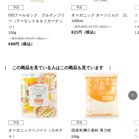
常温
常温
リ
OGフールセック グルテンフリ
オーガニック オーツミルク 1L
オ
ー（アーモンド＆タイガーナッ
1000ml
レ
ツ）
通常価格: 897円（税込）
15
821円（税込）
1
150g
通常価格: 951円（税込）
666円（税込）
この商品を見ている人はこの商品も見ています
常温
常温
オーガニックベジート（カボチ
国産有機小麦粉 薄力粉
オ
ャ）
ン
500g