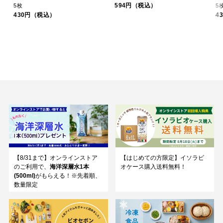
594円（税込）
5枚
5
430円（税込）
4
【8/31まで】オンラインストア
【はじめての方限定】イソラビ
のご利用で、
海洋深層水1本
オケース購入送料無料！
(500ml)
がもらえる！※先着順、
数量限定