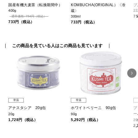
国産有機大麦茶（転換期間中）
KOMBUCHA(ORIGINAL）〈冷
ブ
400g
蔵〉
22
7
通常価格: 754円（税込）
300ml
733円（税込）
733円（税込）
この商品を見ている人はこの商品も見ています
常温
常温
バッ
アナスタシア 20g缶
ホワイトベリーニ 90g缶
プ
ー
20g
90g
1,728円（税込）
5,292円（税込）
2
2