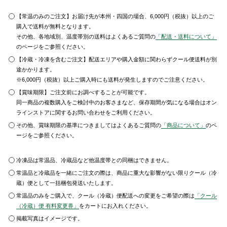
【常温のみのご注文】お届け先が本州・四国の場合、6,000円（税抜）以上のご
購入で送料が無料となります。
その他、各地域別、温度帯別の送料はよくあるご質問の
「配送・送料について」
のページをご参照ください。
【冷蔵・冷凍を含むご注文】配送エリアや購入金額に関わらずクール便送料が別
途かかります。
※6,000円（税抜）以上ご購入時にも送料が発生しますのでご注意ください。
【賞味期限】ご注文前にお調べすることが可能です。
同一商品の複数購入をご検討中のお客さまなど、保存期間が気になる場合はオン
ラインストアに関するお問い合わせをご利用ください。
その他、賞味期限の基準につきましてはよくあるご質問の
「商品について」
のペ
ージをご参照ください。
冷凍品は常温品、冷蔵品など他温度帯との同梱はできません。
常温品と冷蔵品を一緒にご注文の際は、商品に重大な影響がない限りクール（冷
蔵）便として一括梱包発送いたします。
常温品のみをご購入で、クール（冷蔵）便配送への変更をご希望の際は
「クール
（冷蔵）便 有料変更券」
をカートにお入れください。
掲載写真はイメージです。