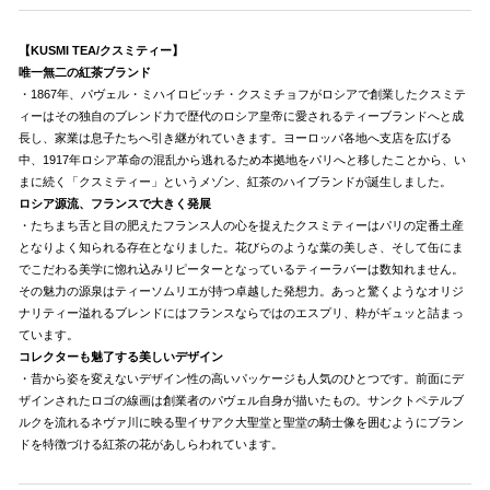
【KUSMI TEA/クスミティー】
唯一無二の紅茶ブランド
・1867年、パヴェル・ミハイロビッチ・クスミチョフがロシアで創業したクスミテ
ィーはその独自のブレンド力で歴代のロシア皇帝に愛されるティーブランドへと成
長し、家業は息子たちへ引き継がれていきます。ヨーロッパ各地へ支店を広げる
中、1917年ロシア革命の混乱から逃れるため本拠地をパリへと移したことから、い
まに続く「クスミティー」というメゾン、紅茶のハイブランドが誕生しました。
ロシア源流、フランスで大きく発展
・たちまち舌と目の肥えたフランス人の心を捉えたクスミティーはパリの定番土産
となりよく知られる存在となりました。花びらのような葉の美しさ、そして缶にま
でこだわる美学に惚れ込みリピーターとなっているティーラバーは数知れません。
その魅力の源泉はティーソムリエが持つ卓越した発想力。あっと驚くようなオリジ
ナリティー溢れるブレンドにはフランスならではのエスプリ、粋がギュッと詰まっ
ています。
コレクターも魅了する美しいデザイン
・昔から姿を変えないデザイン性の高いパッケージも人気のひとつです。前面にデ
ザインされたロゴの線画は創業者のパヴェル自身が描いたもの。サンクトペテルブ
ルクを流れるネヴァ川に映る聖イサアク大聖堂と聖堂の騎士像を囲むようにブラン
ドを特徴づける紅茶の花があしらわれています。