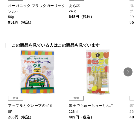
オーガニック ブラックガーリック
あら塩
海
ソルト
240g
プ
648円（税込）
50g
20
951円（税込）
5
この商品を見ている人はこの商品も見ています
常温
常温
アップルとグレープのグミ
果実でちゅーちゅーりんご
果
8P
225ml
22
206円（税込）
409円（税込）
4