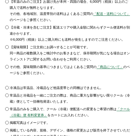
【常温のみのご注文】お届け先が本州・四国の場合、6,000円（税抜）以上のご
購入で送料が無料となります。
その他、各地域別、温度帯別の送料はよくあるご質問の
「配送・送料について」
のページをご参照ください。
【冷蔵・冷凍を含むご注文】配送エリアや購入金額に関わらずクール便送料が別
途かかります。
※6,000円（税抜）以上ご購入時にも送料が発生しますのでご注意ください。
【賞味期限】ご注文前にお調べすることが可能です。
同一商品の複数購入をご検討中のお客さまなど、保存期間が気になる場合はオン
ラインストアに関するお問い合わせをご利用ください。
その他、賞味期限の基準につきましてはよくあるご質問の
「商品について」
のペ
ージをご参照ください。
冷凍品は常温品、冷蔵品など他温度帯との同梱はできません。
常温品と冷蔵品を一緒にご注文の際は、商品に重大な影響がない限りクール（冷
蔵）便として一括梱包発送いたします。
常温品のみをご購入で、クール（冷蔵）便配送への変更をご希望の際は
「クール
（冷蔵）便 有料変更券」
をカートにお入れください。
掲載写真はイメージです。
掲載している内容、規格、デザイン、価格の変更および販売を終了させていただ