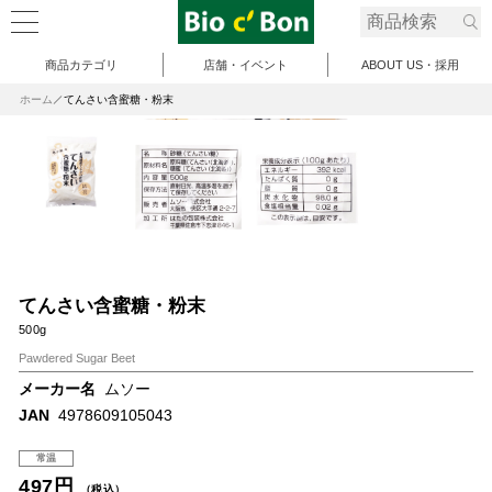
商品カテゴリ
店舗・イベント
ABOUT US・採用
ホーム
てんさい含蜜糖・粉末
てんさい含蜜糖・粉末
500g
Pawdered Sugar Beet
メーカー名
ムソー
JAN
4978609105043
常温
497円
（税込）