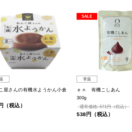
SALE
温
常温
こ屋さんの有機水ようかん小倉
ｅｎ 有機こしあん
300g
3円（税込）
通常価格: 571円（税込）
538円（税込）