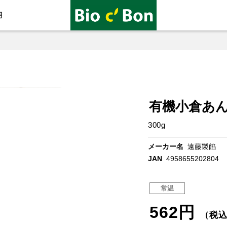
用
有機小倉あ
300g
メーカー名
遠藤製餡
JAN
4958655202804
常温
562円
（税