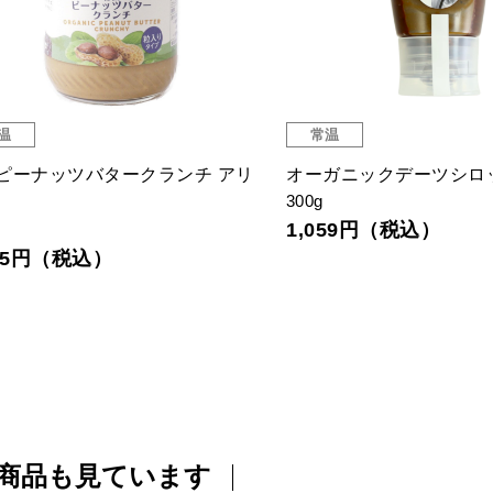
温
常温
ピーナッツバタークランチ アリ
オーガニックデーツシロ
300g
1,059円（税込）
545円（税込）
商品も見ています