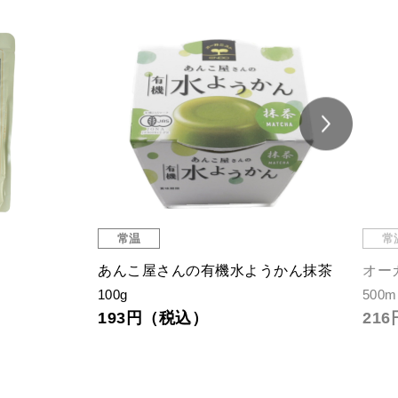
常温
常
あんこ屋さんの有機水ようかん抹茶
オー
100g
500m
193円（税込）
21