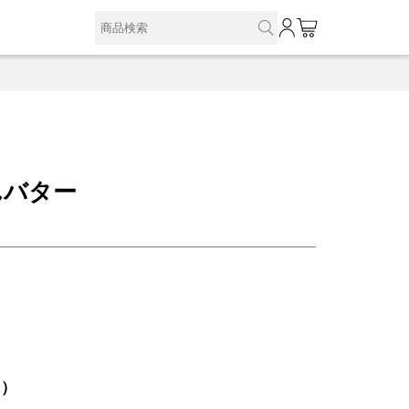
0
んバター
込）