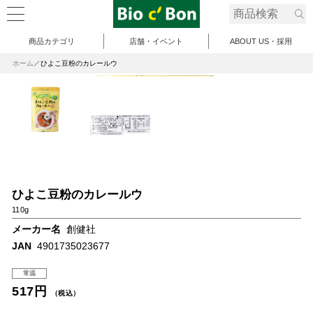
商品カテゴリ
店舗・イベント
ABOUT US・採用
ホーム
ひよこ豆粉のカレールウ
ひよこ豆粉のカレールウ
110g
メーカー名
創健社
JAN
4901735023677
常温
517円
（税込）