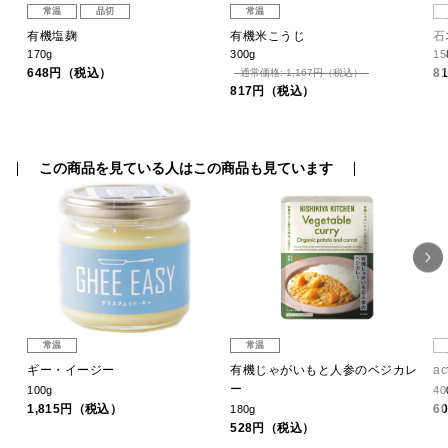
常温
品切
常温
タッ
有機塩麹
有機米こうじ
石
170g
300g
1
648円（税込）
8
通常価格: 1,167円（税込）
817円（税込）
この商品を見ている人はこの商品も見ています
常温
常温
ギー・イージー
有機じゃがいもと人参のベジカレ
a
ー
100g
40
1,815円（税込）
6
180g
528円（税込）