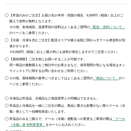
【常温のみのご注文】お届け先が本州・四国の場合、6,000円（税抜）以上のご
購入で送料が無料となります。
その他、各地域別、温度帯別の送料はよくあるご質問の
「配送・送料について」
のページをご参照ください。
【冷蔵・冷凍を含むご注文】配送エリアや購入金額に関わらずクール便送料が別
途かかります。
※6,000円（税抜）以上ご購入時にも送料が発生しますのでご注意ください。
【賞味期限】ご注文前にお調べすることが可能です。
同一商品の複数購入をご検討中のお客さまなど、保存期間が気になる場合はオン
ラインストアに関するお問い合わせをご利用ください。
その他、賞味期限の基準につきましてはよくあるご質問の
「商品について」
のペ
ージをご参照ください。
冷凍品は常温品、冷蔵品など他温度帯との同梱はできません。
常温品と冷蔵品を一緒にご注文の際は、商品に重大な影響がない限りクール（冷
蔵）便として一括梱包発送いたします。
常温品のみをご購入で、クール（冷蔵）便配送への変更をご希望の際は
「クール
（冷蔵）便 有料変更券」
をカートにお入れください。