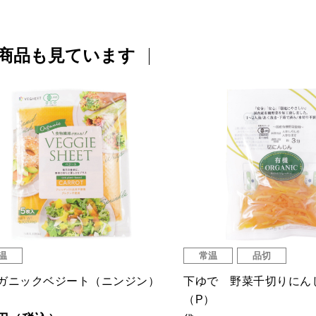
商品も見ています
温
常温
品切
ガニックベジート（ニンジン）
下ゆで 野菜千切りにん
（P）