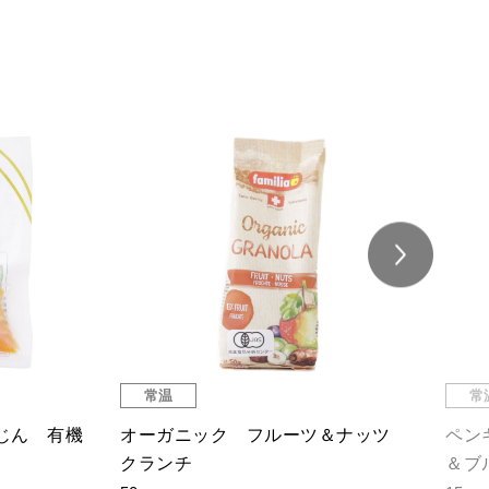
常温
常
じん 有機
オーガニック フルーツ＆ナッツ
ペン
クランチ
＆ブ