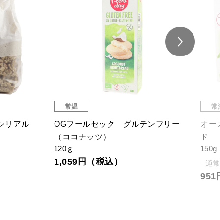
常温
常
ーシリアル
OGフールセック グルテンフリー
オー
（ココナッツ）
ド
120ｇ
150g
1,059円（税込）
通常
95