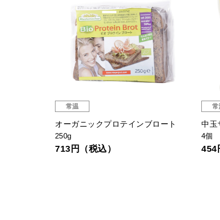
常温
常
ー オリジナル
オーガニックプロテインブロート
中玉
250g
4個
713円（税込）
45