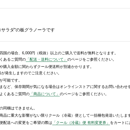
ぶサラダ”の板グラノーラです
国の場合、6,000円（税抜）以上のご購入で送料が無料となります。
くあるご質問の
「配送・送料について」
のページをご参照ください。
や購入金額に関わらずクール便送料が別途かかります。
送料が発生しますのでご注意ください。
が可能です。
まなど、保存期間が気になる場合はオンラインストアに関するお問い合わせ
よくあるご質問の
「商品について」
のページをご参照ください。
の同梱はできません。
商品に重大な影響がない限りクール（冷蔵）便として一括梱包発送いたしま
便配送への変更をご希望の際は
「クール（冷蔵）便 有料変更券」
をカートに