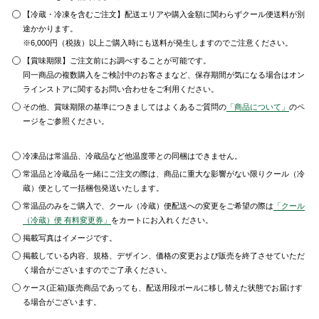
【冷蔵・冷凍を含むご注文】配送エリアや購入金額に関わらずクール便送料が別
途かかります。
※6,000円（税抜）以上ご購入時にも送料が発生しますのでご注意ください。
【賞味期限】ご注文前にお調べすることが可能です。
同一商品の複数購入をご検討中のお客さまなど、保存期間が気になる場合はオン
ラインストアに関するお問い合わせをご利用ください。
その他、賞味期限の基準につきましてはよくあるご質問の
「商品について」
のペ
ージをご参照ください。
冷凍品は常温品、冷蔵品など他温度帯との同梱はできません。
常温品と冷蔵品を一緒にご注文の際は、商品に重大な影響がない限りクール（冷
蔵）便として一括梱包発送いたします。
常温品のみをご購入で、クール（冷蔵）便配送への変更をご希望の際は
「クール
（冷蔵）便 有料変更券」
をカートにお入れください。
掲載写真はイメージです。
掲載している内容、規格、デザイン、価格の変更および販売を終了させていただ
く場合がございますのでご了承ください。
ケース(正箱)販売商品であっても、配送用段ボールに移し替えた状態でお届けす
る場合がございます。