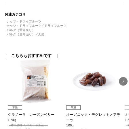
関連カテゴリ
ナッツ・ドライフルーツ
ナッツ・ドライフルーツ
ドライフルーツ
バルク（量り売り）
バルク（量り売り）
大袋
こちらもおすすめです
常温
常温
ク
グラノーラ レーズンベリー
オーガニック・デグレットノアデ
オ
1.8kg
ーツ
1.
通常価格: 6,612円（税込）
100g