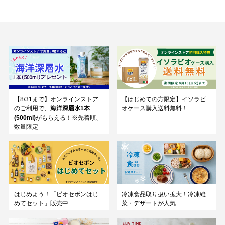
【8/31まで】オンラインストア
【はじめての方限定】イソラビ
のご利用で、
海洋深層水1本
オケース購入送料無料！
(500ml)
がもらえる！※先着順、
数量限定
はじめよう！「ビオセボンはじ
冷凍食品取り扱い拡大！冷凍総
めてセット」販売中
菜・デザートが人気