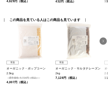
4,629円（税込）
1
432円（税込）
この商品を見ている人はこの商品も見ています
常温
常温
ン
オーガニック・ポップコーン
オーガニック・サルタナレーズン
オ
2.5kg
2kg
2.
7,128円（税込）
1
通常価格: 5,724円（税込）
4,007円（税込）