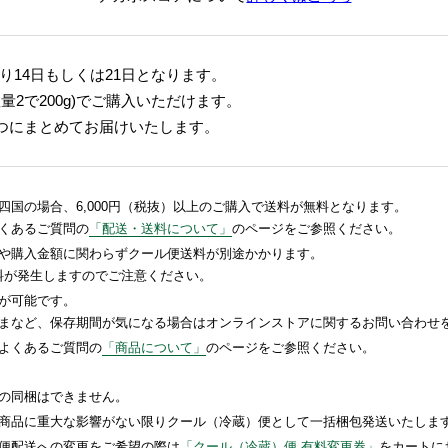
14日もしくは21日となります。
数量2で200g)でご購入いただけます。
1つにまとめてお届けいたします。
国の場合、6,000円（税抜）以上のご購入で送料が無料となります。
くあるご質問の
「配送・送料について」
のページをご参照ください。
や購入金額に関わらずクール便送料が別途かかります。
送料が発生しますのでご注意ください。
が可能です。
まなど、保存期間が気になる場合はオンラインストアに関するお問い合わせ
よくあるご質問の
「商品について」
のページをご参照ください。
の同梱はできません。
商品に重大な影響がない限りクール（冷蔵）便として一括梱包発送いたしま
便配送への変更をご希望の際は
「クール（冷蔵）便 有料変更券」
をカートに