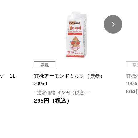
常温
常
ク 1L
有機アーモンドミルク（無糖）
有機
200ml
1000
86
通常価格: 422円（税込）
295円（税込）