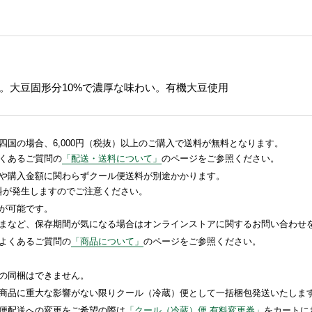
。大豆固形分10%で濃厚な味わい。有機大豆使用
国の場合、6,000円（税抜）以上のご購入で送料が無料となります。
くあるご質問の
「配送・送料について」
のページをご参照ください。
や購入金額に関わらずクール便送料が別途かかります。
送料が発生しますのでご注意ください。
が可能です。
まなど、保存期間が気になる場合はオンラインストアに関するお問い合わせ
よくあるご質問の
「商品について」
のページをご参照ください。
の同梱はできません。
商品に重大な影響がない限りクール（冷蔵）便として一括梱包発送いたしま
便配送への変更をご希望の際は
「クール（冷蔵）便 有料変更券」
をカートに