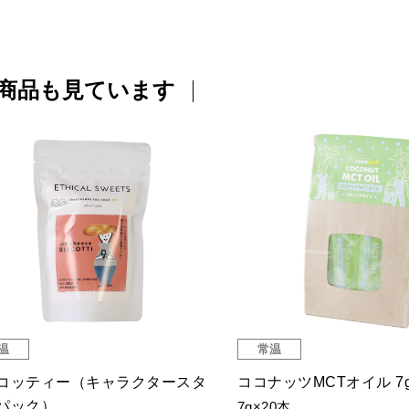
商品も見ています
温
常温
コッティー（キャラクタースタ
ココナッツMCTオイル 7g
パック）
7g×20本