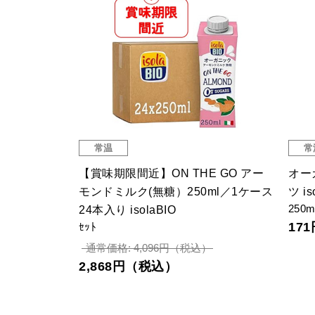
常温
常
ク アーモン
【賞味期限間近】ON THE GO アー
オー
モンドミルク(無糖）250ml／1ケース
ツ is
250m
24本入り isolaBIO
17
ｾｯﾄ
通常価格: 4,096円（税込）
2,868円（税込）