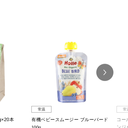
常温
常
×20本
有機ベビースムージー ブルーバード
コー
ンジャ
100g