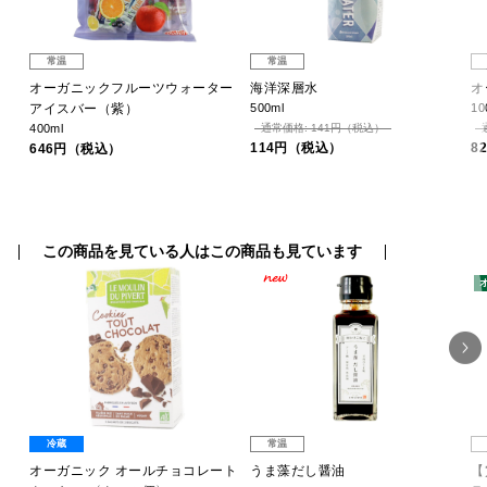
常温
常温
フ
オーガニックフルーツウォーター
海洋深層水
オ
)
アイスバー（紫）
500ml
10
400ml
通常価格: 141円（税込）
114円（税込）
8
646円（税込）
この商品を見ている人はこの商品も見ています
冷蔵
常温
オーガニック オールチョコレート
うま藻だし醤油
【