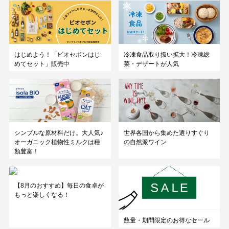
はじめよう！「ビオセボンはじ
冷凍食品取り扱い拡大！冷凍総
めてセット」販売中
菜・デザートが人気
シンプルな原材料だけ。大人気♪
世界各国から集めた選りすぐり
オーガニック植物性ミルクは種
の自然派ワイン
類豊富！
【8月のおすすめ】毎日の食卓が
もっと楽しくなる！
数量・期間限定のお得なセール