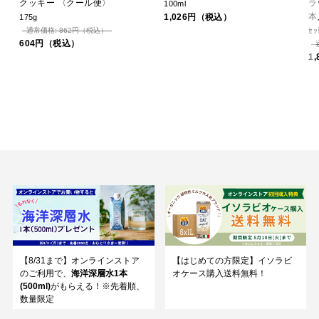
クッキー 〈クール便〉
ラ
100ml
本
1,026円（税込）
175g
通常価格: 862円（税込）
ｾｯ
604円（税込）
1
【8/31まで】オンラインストア
【はじめての方限定】イソラビ
のご利用で、
海洋深層水1本
オケース購入送料無料！
(500ml)
がもらえる！※先着順、
数量限定