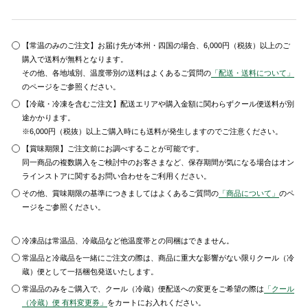
【常温のみのご注文】お届け先が本州・四国の場合、6,000円（税抜）以上のご
購入で送料が無料となります。
その他、各地域別、温度帯別の送料はよくあるご質問の
「配送・送料について」
のページをご参照ください。
【冷蔵・冷凍を含むご注文】配送エリアや購入金額に関わらずクール便送料が別
途かかります。
※6,000円（税抜）以上ご購入時にも送料が発生しますのでご注意ください。
【賞味期限】ご注文前にお調べすることが可能です。
同一商品の複数購入をご検討中のお客さまなど、保存期間が気になる場合はオン
ラインストアに関するお問い合わせをご利用ください。
その他、賞味期限の基準につきましてはよくあるご質問の
「商品について」
のペ
ージをご参照ください。
冷凍品は常温品、冷蔵品など他温度帯との同梱はできません。
常温品と冷蔵品を一緒にご注文の際は、商品に重大な影響がない限りクール（冷
蔵）便として一括梱包発送いたします。
常温品のみをご購入で、クール（冷蔵）便配送への変更をご希望の際は
「クール
（冷蔵）便 有料変更券」
をカートにお入れください。