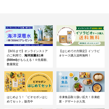
【8/31まで】オンラインストア
【はじめての方限定】イソラビ
のご利用で、
海洋深層水1本
オケース購入送料無料！
(500ml)
がもらえる！※先着順、
数量限定
はじめよう！「ビオセボンはじ
冷凍食品取り扱い拡大！冷凍総
めてセット」販売中
菜・デザートが人気