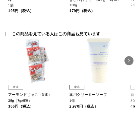
2
1袋
130g
195円（税込）
179円（税込）
この商品を見ている人はこの商品も見ています
常温
常温
ノ
アーモンドじゃこ（5連）
薬用クリーミーソープ
新
35g（7g×5連）
1個
80
366円（税込）
2,970円（税込）
4