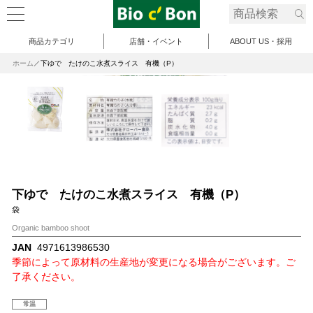
商品カテゴリ
店舗・イベント
ABOUT US・採用
ホーム
下ゆで たけのこ水煮スライス 有機（P）
下ゆで たけのこ水煮スライス 有機（P）
袋
Organic bamboo shoot
JAN
4971613986530
季節によって原材料の生産地が変更になる場合がございます。ご
了承ください。
常温