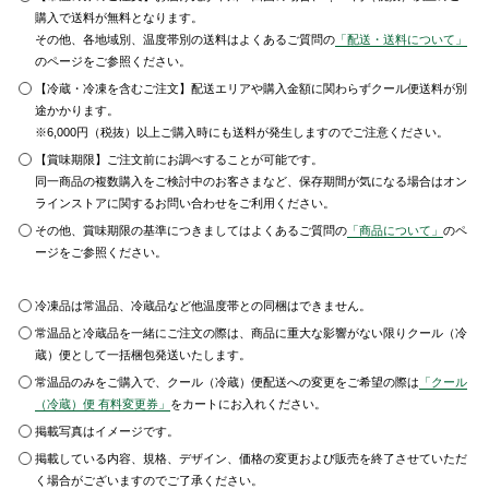
購入で送料が無料となります。
その他、各地域別、温度帯別の送料はよくあるご質問の
「配送・送料について」
のページをご参照ください。
【冷蔵・冷凍を含むご注文】配送エリアや購入金額に関わらずクール便送料が別
途かかります。
※6,000円（税抜）以上ご購入時にも送料が発生しますのでご注意ください。
【賞味期限】ご注文前にお調べすることが可能です。
同一商品の複数購入をご検討中のお客さまなど、保存期間が気になる場合はオン
ラインストアに関するお問い合わせをご利用ください。
その他、賞味期限の基準につきましてはよくあるご質問の
「商品について」
のペ
ージをご参照ください。
冷凍品は常温品、冷蔵品など他温度帯との同梱はできません。
常温品と冷蔵品を一緒にご注文の際は、商品に重大な影響がない限りクール（冷
蔵）便として一括梱包発送いたします。
常温品のみをご購入で、クール（冷蔵）便配送への変更をご希望の際は
「クール
（冷蔵）便 有料変更券」
をカートにお入れください。
掲載写真はイメージです。
掲載している内容、規格、デザイン、価格の変更および販売を終了させていただ
く場合がございますのでご了承ください。