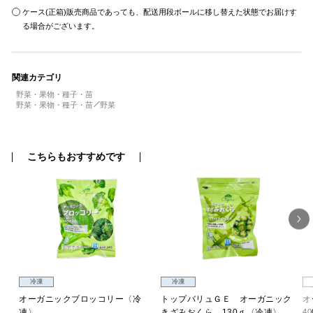
ケース(正箱)販売商品であっても、配送用段ボールに移し替えた状態でお届けす
る場合がございます。
関連カテゴリ
野菜・果物・種子・苗
野菜・果物・種子・苗
野菜
こちらもおすすめです
冷凍
冷凍
ッ
オーガニックブロッコリー〈冷
トップバリュＧＥ オーガニック
オ
凍〉
きざみおくら 130ｇ〈冷凍〉
40