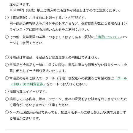
途かかります。
※6,000円（税抜）以上ご購入時にも送料が発生しますのでご注意ください。
【賞味期限】ご注文前にお調べすることが可能です。
同一商品の複数購入をご検討中のお客さまなど、保存期間が気になる場合はオン
ラインストアに関するお問い合わせをご利用ください。
その他、賞味期限の基準につきましてはよくあるご質問の
「商品について」
のペ
ージをご参照ください。
冷凍品は常温品、冷蔵品など他温度帯との同梱はできません。
常温品と冷蔵品を一緒にご注文の際は、商品に重大な影響がない限りクール（冷
蔵）便として一括梱包発送いたします。
常温品のみをご購入で、クール（冷蔵）便配送への変更をご希望の際は
「クール
（冷蔵）便 有料変更券」
をカートにお入れください。
掲載写真はイメージです。
掲載している内容、規格、デザイン、価格の変更および販売を終了させていただ
く場合がございますのでご了承ください。
ケース(正箱)販売商品であっても、配送用段ボールに移し替えた状態でお届けす
る場合がございます。