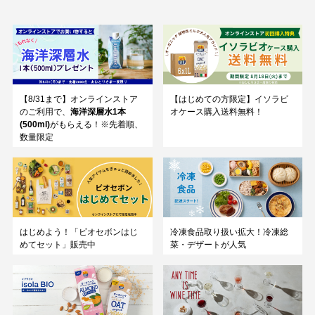
【8/31まで】オンラインストア
【はじめての方限定】イソラビ
のご利用で、
海洋深層水1本
オケース購入送料無料！
(500ml)
がもらえる！※先着順、
数量限定
はじめよう！「ビオセボンはじ
冷凍食品取り扱い拡大！冷凍総
めてセット」販売中
菜・デザートが人気