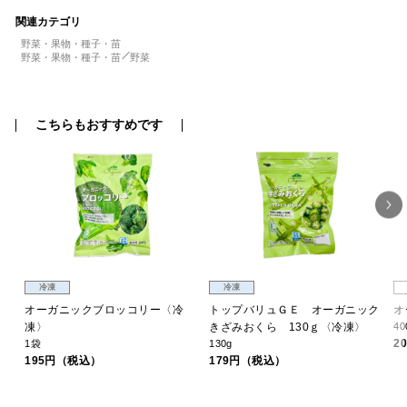
関連カテゴリ
野菜・果物・種子・苗
野菜・果物・種子・苗
野菜
こちらもおすすめです
冷凍
冷凍
ッ
オーガニックブロッコリー〈冷
トップバリュＧＥ オーガニック
オ
凍〉
きざみおくら 130ｇ〈冷凍〉
40
2
1袋
130g
195円（税込）
179円（税込）