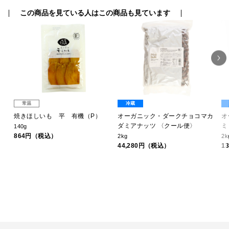
この商品を見ている人はこの商品も見ています
常温
冷蔵
焼きほしいも 平 有機（P）
オーガニック・ダークチョコマカ
オ
ダミアナッツ 〈クール便〉
ミ
140g
864円（税込）
2kg
2k
44,280円（税込）
1