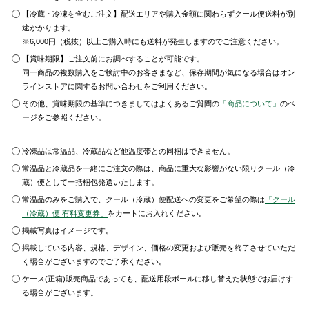
【冷蔵・冷凍を含むご注文】配送エリアや購入金額に関わらずクール便送料が別
途かかります。
※6,000円（税抜）以上ご購入時にも送料が発生しますのでご注意ください。
【賞味期限】ご注文前にお調べすることが可能です。
同一商品の複数購入をご検討中のお客さまなど、保存期間が気になる場合はオン
ラインストアに関するお問い合わせをご利用ください。
その他、賞味期限の基準につきましてはよくあるご質問の
「商品について」
のペ
ージをご参照ください。
冷凍品は常温品、冷蔵品など他温度帯との同梱はできません。
常温品と冷蔵品を一緒にご注文の際は、商品に重大な影響がない限りクール（冷
蔵）便として一括梱包発送いたします。
常温品のみをご購入で、クール（冷蔵）便配送への変更をご希望の際は
「クール
（冷蔵）便 有料変更券」
をカートにお入れください。
掲載写真はイメージです。
掲載している内容、規格、デザイン、価格の変更および販売を終了させていただ
く場合がございますのでご了承ください。
ケース(正箱)販売商品であっても、配送用段ボールに移し替えた状態でお届けす
る場合がございます。