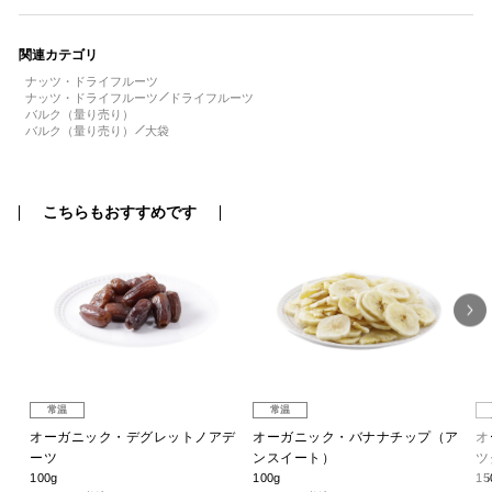
関連カテゴリ
ナッツ・ドライフルーツ
ナッツ・ドライフルーツ
ドライフルーツ
バルク（量り売り）
バルク（量り売り）
大袋
こちらもおすすめです
常温
常温
ク
オーガニック・デグレットノアデ
オーガニック・バナナチップ（ア
オ
ーツ
ンスイート）
ツ
100g
100g
15