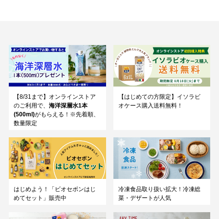
【8/31まで】オンラインストア
【はじめての方限定】イソラビ
のご利用で、
海洋深層水1本
オケース購入送料無料！
(500ml)
がもらえる！※先着順、
数量限定
はじめよう！「ビオセボンはじ
冷凍食品取り扱い拡大！冷凍総
めてセット」販売中
菜・デザートが人気