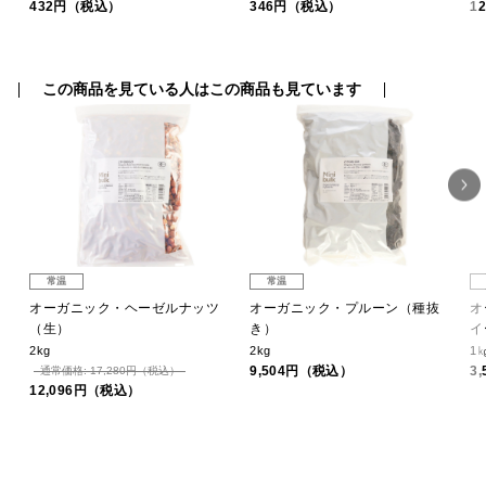
432円（税込）
346円（税込）
1
この商品を見ている人はこの商品も見ています
常温
常温
ッ
オーガニック・ヘーゼルナッツ
オーガニック・プルーン（種抜
オ
（生）
き）
イ
2kg
2kg
1
9,504円（税込）
3
通常価格: 17,280円（税込）
12,096円（税込）