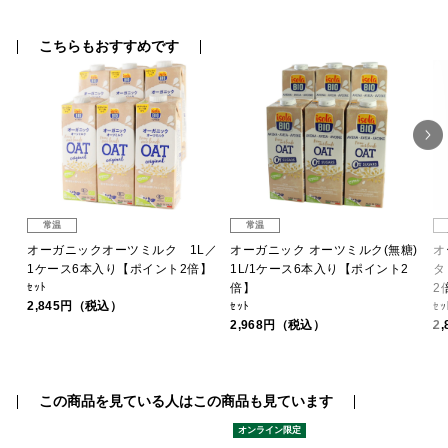
こちらもおすすめです
常温
常温
ン
オーガニックオーツミルク 1L／
オーガニック オーツミルク(無糖)
オ
イン
1ケース6本入り【ポイント2倍】
1L/1ケース6本入り【ポイント2
タ
ｾｯﾄ
倍】
2
2,845円（税込）
ｾｯﾄ
ｾｯ
2,968円（税込）
2
この商品を見ている人はこの商品も見ています
オンライン限定