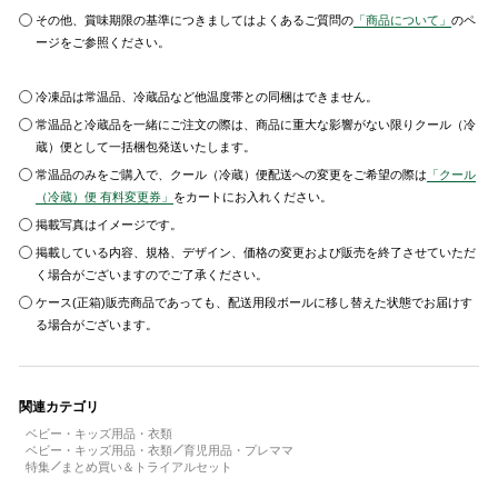
その他、賞味期限の基準につきましてはよくあるご質問の
「商品について」
のペ
ージをご参照ください。
冷凍品は常温品、冷蔵品など他温度帯との同梱はできません。
常温品と冷蔵品を一緒にご注文の際は、商品に重大な影響がない限りクール（冷
蔵）便として一括梱包発送いたします。
常温品のみをご購入で、クール（冷蔵）便配送への変更をご希望の際は
「クール
（冷蔵）便 有料変更券」
をカートにお入れください。
掲載写真はイメージです。
掲載している内容、規格、デザイン、価格の変更および販売を終了させていただ
く場合がございますのでご了承ください。
ケース(正箱)販売商品であっても、配送用段ボールに移し替えた状態でお届けす
る場合がございます。
関連カテゴリ
ベビー・キッズ用品・衣類
ベビー・キッズ用品・衣類
育児用品・プレママ
特集
まとめ買い＆トライアルセット