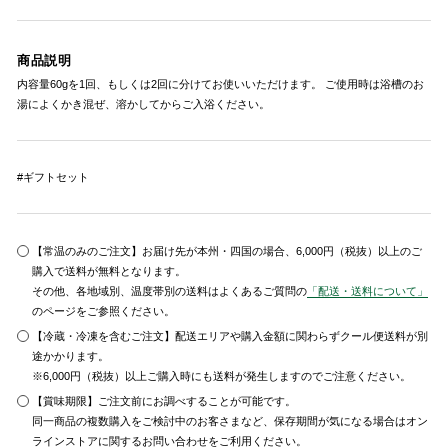
商品説明
内容量60gを1回、もしくは2回に分けてお使いいただけます。 ご使用時は浴槽のお
湯によくかき混ぜ、溶かしてからご入浴ください。
#ギフトセット
【常温のみのご注文】お届け先が本州・四国の場合、6,000円（税抜）以上のご
購入で送料が無料となります。
その他、各地域別、温度帯別の送料はよくあるご質問の
「配送・送料について」
のページをご参照ください。
【冷蔵・冷凍を含むご注文】配送エリアや購入金額に関わらずクール便送料が別
途かかります。
※6,000円（税抜）以上ご購入時にも送料が発生しますのでご注意ください。
【賞味期限】ご注文前にお調べすることが可能です。
同一商品の複数購入をご検討中のお客さまなど、保存期間が気になる場合はオン
ラインストアに関するお問い合わせをご利用ください。