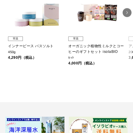
常温
常温
インナーピース バスソルト
オーガニック植物性ミルクとコー
ア
ヒーのギフトセット isolaBIO
450g
20
4,290円（税込）
3
ｾｯﾄ
4,000円（税込）