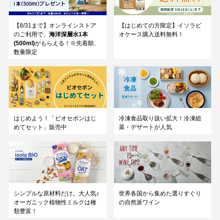
【8/31まで】オンラインストア
【はじめての方限定】イソラビ
のご利用で、
海洋深層水1本
オケース購入送料無料！
(500ml)
がもらえる！※先着順、
数量限定
はじめよう！「ビオセボンはじ
冷凍食品取り扱い拡大！冷凍総
めてセット」販売中
菜・デザートが人気
シンプルな原材料だけ。大人気♪
世界各国から集めた選りすぐり
オーガニック植物性ミルクは種
の自然派ワイン
類豊富！