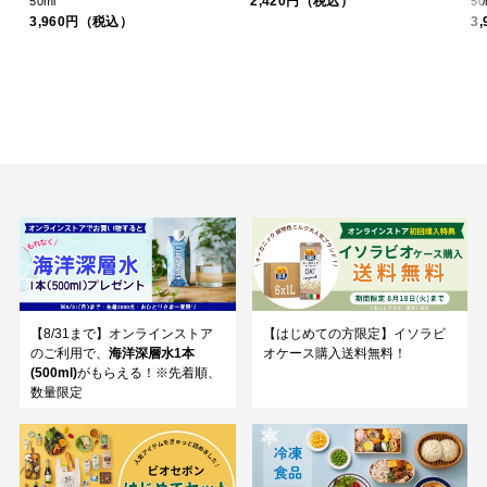
2,420円（税込）
50ml
50
3,960円（税込）
3
【8/31まで】オンラインストア
【はじめての方限定】イソラビ
のご利用で、
海洋深層水1本
オケース購入送料無料！
(500ml)
がもらえる！※先着順、
数量限定