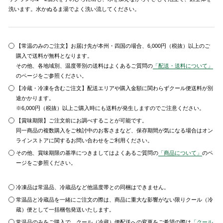
洗います。水かぬるま湯でよく洗い流してください。
【常温のみのご注文】お届け先が本州・四国の場合、6,000円（税抜）以上のご
購入で送料が無料となります。
その他、各地域別、温度帯別の送料はよくあるご質問の
「配送・送料について」
のページをご参照ください。
【冷蔵・冷凍を含むご注文】配送エリアや購入金額に関わらずクール便送料が別
途かかります。
※6,000円（税抜）以上ご購入時にも送料が発生しますのでご注意ください。
【賞味期限】ご注文前にお調べすることが可能です。
同一商品の複数購入をご検討中のお客さまなど、保存期間が気になる場合はオン
ラインストアに関するお問い合わせをご利用ください。
その他、賞味期限の基準につきましてはよくあるご質問の
「商品について」
のペ
ージをご参照ください。
冷凍品は常温品、冷蔵品など他温度帯との同梱はできません。
常温品と冷蔵品を一緒にご注文の際は、商品に重大な影響がない限りクール（冷
蔵）便として一括梱包発送いたします。
常温品のみをご購入で、クール（冷蔵）便配送への変更をご希望の際は
「クール