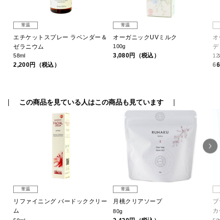
常温
常温
セー
エチケットスプレー ラベンダー＆
オーガニックUVミルク
オ
ゼラニウム
100g
デ
3,080円（税込）
58ml
1
2,200円（税込）
6
この商品を見ている人はこの商品も見ています
常温
常温
ス
リファイニング バードッククリー
月桃クリアソープ
ブ
ム
カ
80g