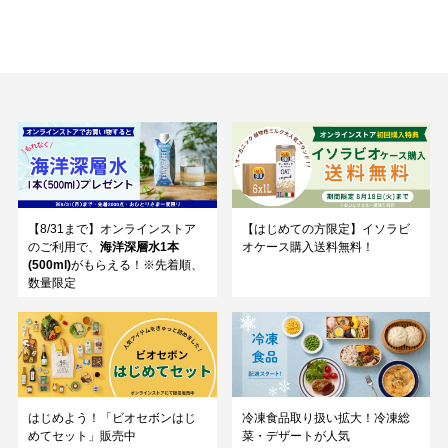
【8/31まで】オンラインストア
【はじめての方限定】イソラビ
のご利用で、
海洋深層水1本
オケース購入送料無料！
(500ml)
がもらえる！※先着順、
数量限定
はじめよう！「ビオセボンはじ
冷凍食品取り扱い拡大！冷凍総
めてセット」販売中
菜・デザートが人気