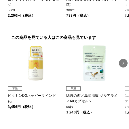
ジ
蔵〉
メ
58ml
300ml
21
2,200円（税込）
733円（税込）
3
この商品を見ている人はこの商品も見ています
常温
常温
Ｉ
ビタミンD3ハッピーマインド
隠岐の西ノ島産海藻 ツルアラメ
は
＜60カプセル＞
ケ
9g
3,456円（税込）
60粒
75
3,240円（税込）
1