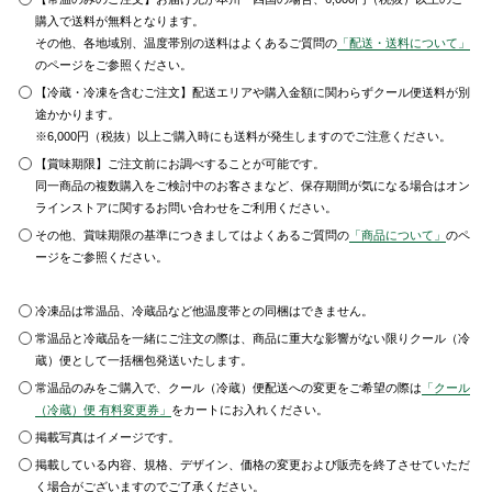
購入で送料が無料となります。
その他、各地域別、温度帯別の送料はよくあるご質問の
「配送・送料について」
のページをご参照ください。
【冷蔵・冷凍を含むご注文】配送エリアや購入金額に関わらずクール便送料が別
途かかります。
※6,000円（税抜）以上ご購入時にも送料が発生しますのでご注意ください。
【賞味期限】ご注文前にお調べすることが可能です。
同一商品の複数購入をご検討中のお客さまなど、保存期間が気になる場合はオン
ラインストアに関するお問い合わせをご利用ください。
その他、賞味期限の基準につきましてはよくあるご質問の
「商品について」
のペ
ージをご参照ください。
冷凍品は常温品、冷蔵品など他温度帯との同梱はできません。
常温品と冷蔵品を一緒にご注文の際は、商品に重大な影響がない限りクール（冷
蔵）便として一括梱包発送いたします。
常温品のみをご購入で、クール（冷蔵）便配送への変更をご希望の際は
「クール
（冷蔵）便 有料変更券」
をカートにお入れください。
掲載写真はイメージです。
掲載している内容、規格、デザイン、価格の変更および販売を終了させていただ
く場合がございますのでご了承ください。