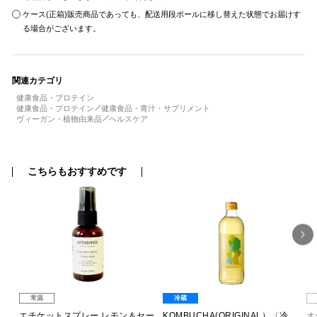
ケース(正箱)販売商品であっても、配送用段ボールに移し替えた状態でお届けす
る場合がございます。
関連カテゴリ
健康食品・プロテイン
健康食品・プロテイン
健康食品・青汁・サプリメント
ヴィーガン・植物由来品
ヘルスケア
こちらもおすすめです
常温
冷蔵
ン＆
エチケットスプレー レモン＆セー
KOMBUCHA(ORIGINAL）〈冷
オ